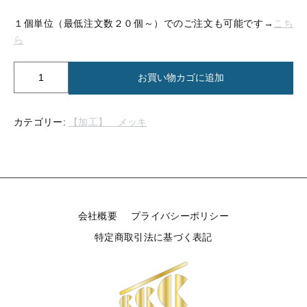
【留め金具】 指輪
【留め金具】 ブローチピン
１個単位（最低注文数２０個～）でのご注文も可能です→
こち
【留め金具】 イヤリング
ら
【留め金具】 丸カン・小判カン
【留め金具】 クリップ・差込
【メ
お買い物カゴに追加
【留め金具】 指輪
【留め金具】 マスク用クリップ
ッ
キ】
【留め金具】 ネクタイピン
ニ
カテゴリー:
【加工】 メッキ
【留め金具】 イヤリング
ッ
【留め金具】 蝶タック
ケ
【留め金具】 クリップ・差込
ル
【留め金具】 タイタック
ブ
ロ
【留め金具】 スライダー
【留め金具】 マスク用クリップ
ン
会社概要
プライバシーポリシー
ズ
【留め金具】 ループタイ金具
（1kg
【留め金具】 ネクタイピン
特定商取引法に基づく表記
単
【留め金具】 スカーフ留め
位）
【留め金具】 蝶タック
個
【留め金具】 スティックピン
【留め金具】 帯留め