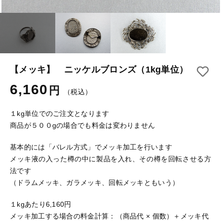
【はめこみパーツ】 アルミ板
【はめこみパーツ】 アミ
その他
【はめこみパーツ】 アミ
在庫あり
セール
【表金具】 皿・ミール皿
【表金具】 皿・ミール皿
並び順
【表金具】 浅皿
【表金具】 浅皿
【メッキ】 ニッケルブロンズ（1kg単位）
【表金具】 押皿・挽物
6,160
円
（税込）
【表金具】 押皿・挽物
【表金具】 4ッ爪
１kg単位でのご注文となります
【表金具】 4ッ爪
【表金具】 透かしパーツ
商品が５００gの場合でも料金は変わりません
【表金具】 平板
【表金具】 透かしパーツ
基本的には「バレル方式」でメッキ加工を行います
メッキ液の入った樽の中に製品を入れ、その樽を回転させる方
【表金具】 プレート
法です
【表金具】 平板
（ドラムメッキ、ガラメッキ、回転メッキともいう）
【留め金具】 ブローチピン
【表金具】 プレート
【留め金具】 丸カン・小判カン
１kgあたり6,160円
メッキ加工する場合の料金計算：（商品代 × 個数）＋メッキ代