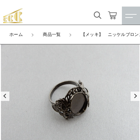
カートに商品を追加しました
キーワード検索
ログイン / 会員登録
ホーム
商品一覧
【メッキ】 ニッケルブロンズ
【メッキ】 ニッケルブロンズ（1kg単位）
すべて
お気に入り
数量
こだわり検索
★訳ありアウトレット★
6,160円
（税込）
親カテゴリ
【メッキ付】 製品
すべての商品
★訳ありアウトレット★
【メッキ付】 ブローチ台
ショッピングを続ける
子カテゴリ
【メッキ付】 製品
【はめこみパーツ】 銅板
【メッキ付】 ブローチ台
カートを確認する
価格帯
【はめこみパーツ】 アルミ板
【はめこみパーツ】 銅板
～