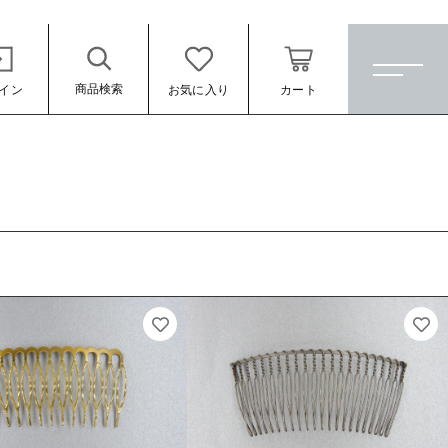
商品検索
イン
お気に入り
カート
ホーム
すべての商品
★訳ありアウトレット★
【メッキ付】 製品
【メッキ付】 ブローチ台
【はめこみパーツ】 銅板
【はめこみパーツ】 アルミ板
ール