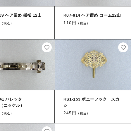
【はめこみパーツ】 アミ
【表金具】 皿・ミール皿
609 ヘア留め 板櫛 12山
K07-614 ヘア留め コーム22山
110円
（税込）
（税込）
【表金具】 浅皿
【表金具】 押皿・挽物
【表金具】 4ッ爪
【表金具】 透かしパーツ
【表金具】 平板
【表金具】 プレート
【留め金具】 ブローチピン
-141 バレッタ
KS1-153 ポニーフック スカ
m（ニッケル）
シ
【留め金具】 丸カン・小判カン
245円
（税込）
（税込）
【留め金具】 指輪
【留め金具】 イヤリング