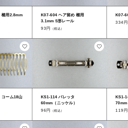
め 櫛用2.8mm
K07-604 ヘア留め 櫛用
K07-
3.1mm S形レール
334円
93円
（税込）
め コーム18山
KS1-114 バレッタ
KS1
60mm（ニッケル）
70m
96円
119円
（税込）