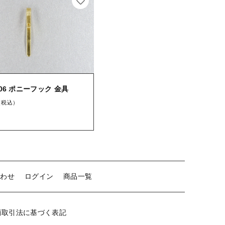
【留め金具】 クリップ・差込
【留め金具】 マスク用クリップ
【留め金具】 ネクタイピン
【留め金具】 蝶タック
706 ポニーフック 金具
【留め金具】 タイタック
（税込）
【留め金具】 スライダー
【留め金具】 ループタイ金具
【留め金具】 スカーフ留め
合わせ
ログイン
商品一覧
【留め金具】 スティックピン
【留め金具】 帯留め
商取引法に基づく表記
【留め金具】 紐止め・コの字