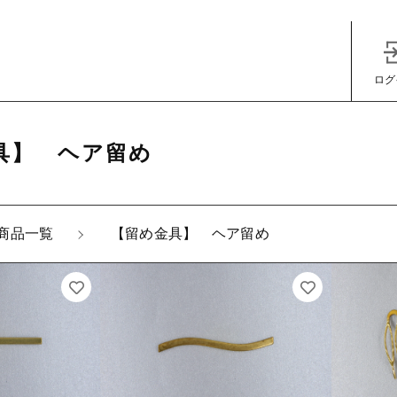
ログ
具】 ヘア留め
子カテゴリ
商品一覧
【留め金具】 ヘア留め
その他
在庫あり
セ