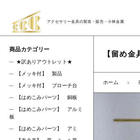
アクセサリー金具の製造・販売 - 小林金属
商品カテゴリー
【留め金
★訳ありアウトレット★
【メッキ付】 製品
親カテゴリ
ホーム
【メッキ付】 ブローチ台
【はめこみパーツ】 銅板
【はめこみパーツ】 アルミ
板
価格帯
【はめこみパーツ】 アミ
～