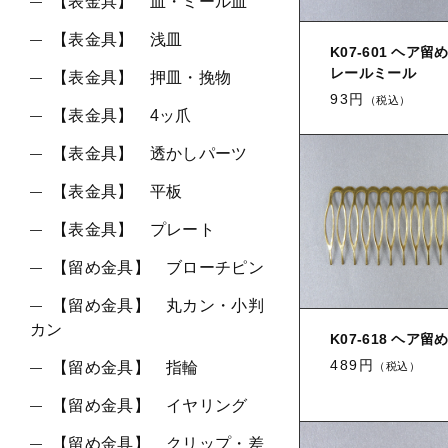
【表金具】 皿・ミール皿
【表金具】 浅皿
K07-601 ヘア留
並び順
レールミール
【表金具】 押皿・挽物
93円
（税込）
【表金具】 4ッ爪
【表金具】 透かしパーツ
【表金具】 平板
【表金具】 プレート
【留め金具】 ブローチピン
【留め金具】 丸カン・小判
カン
K07-618 ヘア留
489円
【留め金具】 指輪
（税込）
【留め金具】 イヤリング
【留め金具】 クリップ・差