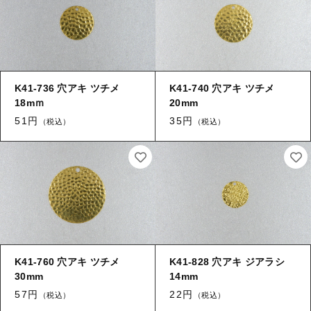
ログイン
その他
【加工】 メッキ
K41-736 穴アキ ツチメ
K41-740 穴アキ ツチメ
【加工】 溶接（ロー付け）
18mｍ
20mm
51円
35円
（税込）
（税込）
【加工】 穴あけ・ヤブリ
【加工】 刻印
K41-760 穴アキ ツチメ
K41-828 穴アキ ジアラシ
30mm
14mm
57円
22円
（税込）
（税込）