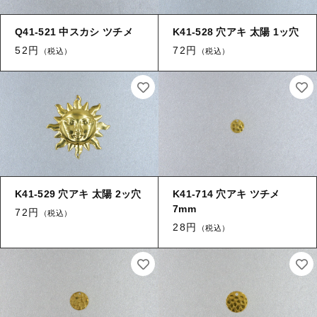
キャップ・エンドパーツ
Q41-521 中スカシ ツチメ
K41-528 穴アキ 太陽 1ッ穴
【留め金具】 カブトピン
筒
52円
72円
（税込）
（税込）
【留め金具】 エスカルゴ
≪チャーム≫
≪チャーム≫ 葉
【留め金具】 パイプ
≪チャーム≫ 花
【留め金具】 玉環・舟環
≪チャーム≫ コイン
≪チャーム≫ 環付き
【留め金具】 ツナギ環
K41-529 穴アキ 太陽 2ッ穴
K41-714 穴アキ ツチメ
7mm
72円
（税込）
≪チャーム≫ 両環付き
28円
（税込）
【留め金具】 服飾
その他
【留め金具】 ネックレス用金具・エリ吊り
【加工】 メッキ
【加工】 溶接（ロー付け）
ヒートン・９ピン・Tピン