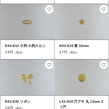
K42-812 小判 小判スカシ
K42-819 星 10mm
24円
27円
（税込）
（税込）
K42-830 リボン
L41-924 穴アキ 丸 12mm 2
ッ穴
26円
（税込）