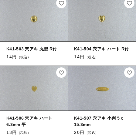
【はめこみパーツ】 アルミ板
【はめこみパーツ】 アミ
その他
【はめこみパーツ】 アミ
在庫あり
セール
【表金具】 皿・ミール皿
【表金具】 皿・ミール皿
並び順
【表金具】 浅皿
【表金具】 浅皿
K41-503 穴アキ 丸型 R付
K41-504 穴アキ ハート R付
【表金具】 押皿・挽物
14円
14円
【表金具】 押皿・挽物
（税込）
（税込）
【表金具】 4ッ爪
【表金具】 4ッ爪
【表金具】 透かしパーツ
【表金具】 平板
【表金具】 透かしパーツ
【表金具】 プレート
【表金具】 平板
【留め金具】 ブローチピン
K41-506 穴アキ ハート
K41-507 穴アキ 小判 5ｘ
【表金具】 プレート
6.3mm 平
15.3mm
【留め金具】 丸カン・小判カン
13円
20円
（税込）
（税込）