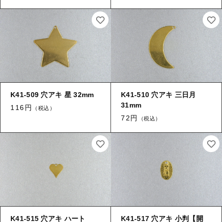
【留め金具】 指輪
【留め金具】 ブローチピン
【留め金具】 イヤリング
【留め金具】 丸カン・小判カン
【留め金具】 クリップ・差込
【留め金具】 指輪
【留め金具】 マスク用クリップ
【留め金具】 ネクタイピン
【留め金具】 イヤリング
K41-509 穴アキ 星 32mm
K41-510 穴アキ 三日月
【留め金具】 蝶タック
31mm
116円
（税込）
【留め金具】 クリップ・差込
72円
（税込）
【留め金具】 タイタック
【留め金具】 スライダー
【留め金具】 マスク用クリップ
【留め金具】 ループタイ金具
【留め金具】 ネクタイピン
【留め金具】 スカーフ留め
【留め金具】 蝶タック
【留め金具】 スティックピン
K41-515 穴アキ ハート
K41-517 穴アキ 小判【開
【留め金具】 帯留め