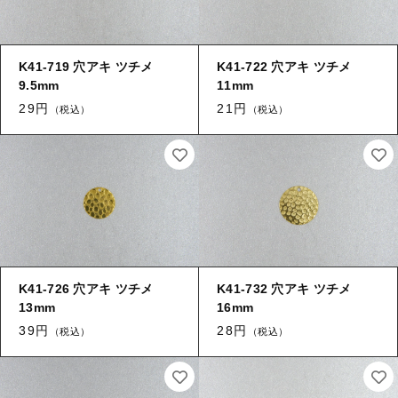
【加工】 穴あけ・ヤブリ
キャップ・エンドパーツ
【加工】 刻印
K41-719 穴アキ ツチメ
K41-722 穴アキ ツチメ
9.5mm
11mm
筒
29円
21円
（税込）
（税込）
≪チャーム≫
当社について
≪チャーム≫ 葉
ご利用ガイド
オリジナル製作
≪チャーム≫ 花
銅板のデザイン提案
≪チャーム≫ コイン
K41-726 穴アキ ツチメ
K41-732 穴アキ ツチメ
真鍮とは
13mm
16mm
39円
28円
≪チャーム≫ 環付き
（税込）
（税込）
ブログ
お問い合わせ
≪チャーム≫ 両環付き