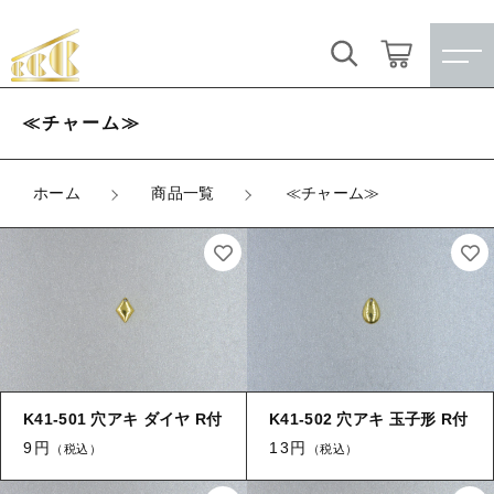
キーワード検索
ログイン / 会員登録
≪チャーム≫
すべて
お気に入り
ホーム
商品一覧
≪チャーム≫
こだわり検索
★訳ありアウトレット★
親カテゴリ
【メッキ付】 製品
すべての商品
★訳ありアウトレット★
【メッキ付】 ブローチ台
子カテゴリ
【メッキ付】 製品
【はめこみパーツ】 銅板
K41-501 穴アキ ダイヤ R付
K41-502 穴アキ 玉子形 R付
【メッキ付】 ブローチ台
価格帯
9円
13円
（税込）
（税込）
【はめこみパーツ】 アルミ板
【はめこみパーツ】 銅板
～