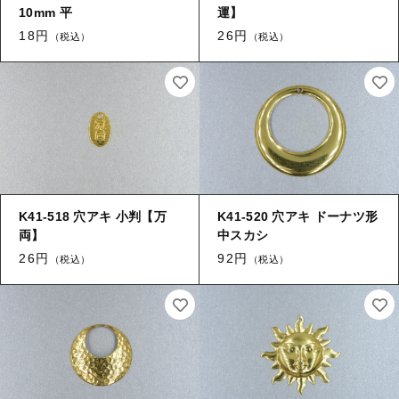
【留め金具】 タイタック
10mm 平
運】
【留め金具】 紐止め・コの字
18円
26円
（税込）
（税込）
【留め金具】 スライダー
【留め金具】 ヘア留め
【留め金具】 ループタイ金具
【留め金具】 ブレスレットパーツ
【留め金具】 カブトピン
【留め金具】 スカーフ留め
【留め金具】 エスカルゴ
【留め金具】 スティックピン
【留め金具】 パイプ
K41-518 穴アキ 小判【万
K41-520 穴アキ ドーナツ形
両】
中スカシ
【留め金具】 玉環・舟環
【留め金具】 帯留め
26円
92円
（税込）
（税込）
【留め金具】 ツナギ環
【留め金具】 紐止め・コの字
【留め金具】 服飾
【留め金具】 ヘア留め
【留め金具】 ネックレス用金具・エリ吊り
ヒートン・９ピン・Tピン
【留め金具】 ブレスレットパーツ