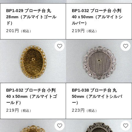
【加工】 穴あけ・ヤブリ
BP1-029 ブローチ台 丸
BP1-032 ブローチ台 小判
キャップ・エンドパーツ
28mm（アルマイトゴール
40ｘ50mm（アルマイトシ
【加工】 刻印
ド）
ルバー）
筒
201円
219円
（税込）
（税込）
≪チャーム≫
当社について
≪チャーム≫ 葉
ご利用ガイド
オリジナル製作
≪チャーム≫ 花
銅板のデザイン提案
BP1-032 ブローチ台 小判
BP1-038 ブローチ台 丸
≪チャーム≫ コイン
40ｘ50mm（アルマイトゴ
50mm（アルマイトシルバ
真鍮とは
ールド）
ー）
219円
223円
≪チャーム≫ 環付き
（税込）
（税込）
ブログ
お問い合わせ
≪チャーム≫ 両環付き