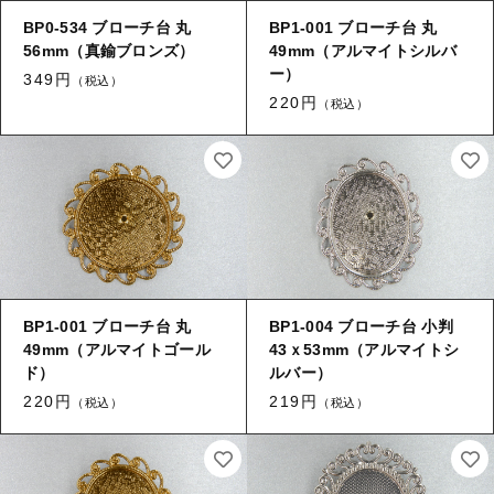
【留め金具】 指輪
【留め金具】 ブローチピン
BP0-534 ブローチ台 丸
BP1-001 ブローチ台 丸
【留め金具】 イヤリング
56mm（真鍮ブロンズ）
49mm（アルマイトシルバ
ー）
【留め金具】 丸カン・小判カン
349円
（税込）
【留め金具】 クリップ・差込
220円
（税込）
【留め金具】 指輪
【留め金具】 マスク用クリップ
【留め金具】 ネクタイピン
【留め金具】 イヤリング
【留め金具】 蝶タック
【留め金具】 クリップ・差込
【留め金具】 タイタック
【留め金具】 スライダー
【留め金具】 マスク用クリップ
BP1-001 ブローチ台 丸
BP1-004 ブローチ台 小判
49mm（アルマイトゴール
43ｘ53mm（アルマイトシ
【留め金具】 ループタイ金具
ド）
ルバー）
【留め金具】 ネクタイピン
220円
219円
【留め金具】 スカーフ留め
（税込）
（税込）
【留め金具】 蝶タック
【留め金具】 スティックピン
【留め金具】 帯留め