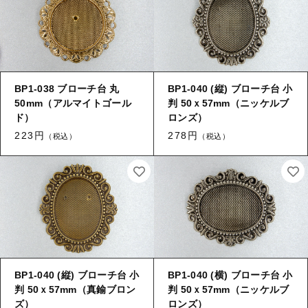
ログイン
その他
【加工】 メッキ
BP1-038 ブローチ台 丸
BP1-040 (縦) ブローチ台 小
【加工】 溶接（ロー付け）
50mm（アルマイトゴール
判 50ｘ57mm（ニッケルブ
ド）
ロンズ）
223円
278円
（税込）
（税込）
【加工】 穴あけ・ヤブリ
【加工】 刻印
BP1-040 (縦) ブローチ台 小
BP1-040 (横) ブローチ台 小
判 50ｘ57mm（真鍮ブロン
判 50ｘ57mm（ニッケルブ
ズ）
ロンズ）