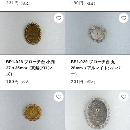
231円
180円
（税込）
（税込）
キャップ・エンドパーツ
【留め金具】 カブトピン
筒
【留め金具】 エスカルゴ
≪チャーム≫
≪チャーム≫ 葉
【留め金具】 パイプ
≪チャーム≫ 花
BP1-028 ブローチ台 小判
BP1-029 ブローチ台 丸
【留め金具】 玉環・舟環
≪チャーム≫ コイン
27ｘ35mm（真鍮ブロン
28mm（アルマイトシルバ
ズ）
ー）
≪チャーム≫ 環付き
【留め金具】 ツナギ環
180円
201円
（税込）
（税込）
≪チャーム≫ 両環付き
【留め金具】 服飾
その他
【留め金具】 ネックレス用金具・エリ吊り
【加工】 メッキ
【加工】 溶接（ロー付け）
ヒートン・９ピン・Tピン