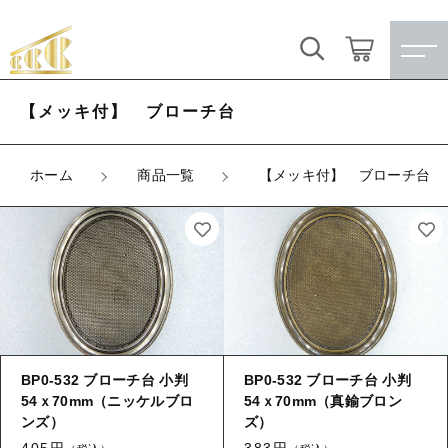
キーワード検索
ログイン / 会員登録
【メッキ付】 ブローチ台
すべて
お気に入り
ホーム
商品一覧
【メッキ付】 ブローチ台
こだわり検索
★訳ありアウトレット★
親カテゴリ
【メッキ付】 製品
すべての商品
★訳ありアウトレット★
【メッキ付】 ブローチ台
子カテゴリ
【メッキ付】 製品
【はめこみパーツ】 銅板
BP0-532 ブローチ台 小判
BP0-532 ブローチ台 小判
【メッキ付】 ブローチ台
54ｘ70mm（ニッケルブロ
54ｘ70mm（真鍮ブロン
価格帯
【はめこみパーツ】 アルミ板
【はめこみパーツ】 銅板
ンズ）
ズ）
～
405円
383円