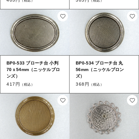
（税込）
（税込）
【はめこみパーツ】 アルミ板
【はめこみパーツ】 アミ
その他
【はめこみパーツ】 アミ
在庫あり
セール
【表金具】 皿・ミール皿
【表金具】 皿・ミール皿
並び順
【表金具】 浅皿
【表金具】 浅皿
【表金具】 押皿・挽物
【表金具】 押皿・挽物
BP0-533 ブローチ台 小判
BP0-534 ブローチ台 丸
【表金具】 4ッ爪
70ｘ54mm（ニッケルブロ
56mm（ニッケルブロン
【表金具】 4ッ爪
ンズ）
ズ）
【表金具】 透かしパーツ
417円
368円
（税込）
（税込）
【表金具】 平板
【表金具】 透かしパーツ
【表金具】 プレート
【表金具】 平板
【留め金具】 ブローチピン
【表金具】 プレート
【留め金具】 丸カン・小判カン