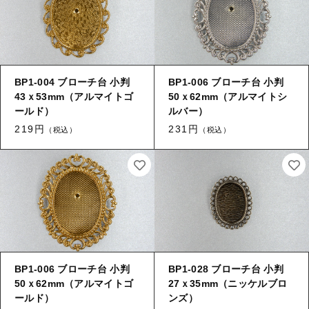
【留め金具】 タイタック
【留め金具】 紐止め・コの字
【留め金具】 スライダー
【留め金具】 ヘア留め
【留め金具】 ループタイ金具
【留め金具】 ブレスレットパーツ
BP1-004 ブローチ台 小判
BP1-006 ブローチ台 小判
43ｘ53mm（アルマイトゴ
50ｘ62mm（アルマイトシ
【留め金具】 カブトピン
ールド）
ルバー）
【留め金具】 スカーフ留め
219円
231円
（税込）
（税込）
【留め金具】 エスカルゴ
【留め金具】 スティックピン
【留め金具】 パイプ
【留め金具】 玉環・舟環
【留め金具】 帯留め
【留め金具】 ツナギ環
【留め金具】 紐止め・コの字
【留め金具】 服飾
BP1-006 ブローチ台 小判
BP1-028 ブローチ台 小判
【留め金具】 ヘア留め
【留め金具】 ネックレス用金具・エリ吊り
50ｘ62mm（アルマイトゴ
27ｘ35mm（ニッケルブロ
ールド）
ンズ）
ヒートン・９ピン・Tピン
【留め金具】 ブレスレットパーツ