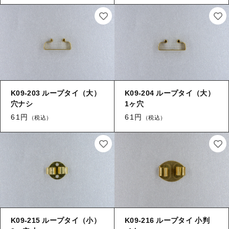
【はめこみパーツ】 アルミ板
【はめこみパーツ】 アミ
その他
【はめこみパーツ】 アミ
在庫あり
セール
【表金具】 皿・ミール皿
【表金具】 皿・ミール皿
並び順
【表金具】 浅皿
【表金具】 浅皿
【表金具】 押皿・挽物
K09-203 ループタイ（大）
K09-204 ループタイ（大）
【表金具】 押皿・挽物
穴ナシ
1ヶ穴
【表金具】 4ッ爪
61円
61円
（税込）
（税込）
【表金具】 4ッ爪
【表金具】 透かしパーツ
【表金具】 平板
【表金具】 透かしパーツ
【表金具】 プレート
【表金具】 平板
【留め金具】 ブローチピン
【表金具】 プレート
【留め金具】 丸カン・小判カン
K09-215 ループタイ（小）
K09-216 ループタイ 小判