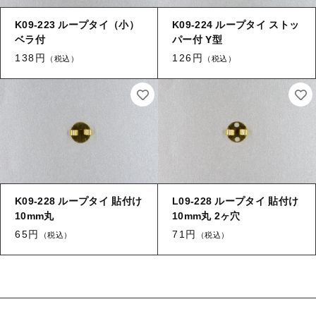
【留め金具】 タイタック
K09-223 ループタイ（小）
K09-224 ループタイ ストッ
【留め金具】 紐止め・コの字
ベラ付
パー付 Y型
【留め金具】 スライダー
【留め金具】 ヘア留め
138円
126円
（税込）
（税込）
【留め金具】 ループタイ金具
【留め金具】 ブレスレットパーツ
【留め金具】 カブトピン
【留め金具】 スカーフ留め
【留め金具】 エスカルゴ
【留め金具】 スティックピン
【留め金具】 パイプ
【留め金具】 玉環・舟環
【留め金具】 帯留め
K09-228 ループタイ 貼付け
L09-228 ループタイ 貼付け
10mm丸
10mm丸 2ヶ穴
【留め金具】 ツナギ環
65円
71円
（税込）
（税込）
【留め金具】 紐止め・コの字
【留め金具】 服飾
【留め金具】 ヘア留め
【留め金具】 ネックレス用金具・エリ吊り
ヒートン・９ピン・Tピン
【留め金具】 ブレスレットパーツ