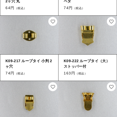
2ヶ穴 丸
ベタ
【留め金具】 指輪
【留め金具】 ブローチピン
64円
74円
（税込）
（税込）
【留め金具】 イヤリング
【留め金具】 丸カン・小判カン
【留め金具】 クリップ・差込
【留め金具】 指輪
【留め金具】 マスク用クリップ
【留め金具】 ネクタイピン
【留め金具】 イヤリング
【留め金具】 蝶タック
K09-217 ループタイ 小判 2
K09-222 ループタイ（大）
【留め金具】 クリップ・差込
【留め金具】 タイタック
ヶ穴
ストッパー付
74円
163円
（税込）
（税込）
【留め金具】 スライダー
【留め金具】 マスク用クリップ
【留め金具】 ループタイ金具
【留め金具】 ネクタイピン
【留め金具】 スカーフ留め
【留め金具】 蝶タック
【留め金具】 スティックピン
【留め金具】 帯留め