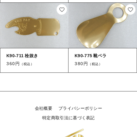
【はめこみパーツ】 アルミ板
【はめこみパーツ】 アミ
その他
【はめこみパーツ】 アミ
在庫あり
セール
【表金具】 皿・ミール皿
【表金具】 皿・ミール皿
並び順
【表金具】 浅皿
【表金具】 浅皿
【表金具】 押皿・挽物
K90-711 栓抜き
K90-775 靴ベラ
【表金具】 押皿・挽物
360円
380円
（税込）
（税込）
【表金具】 4ッ爪
【表金具】 4ッ爪
【表金具】 透かしパーツ
【表金具】 平板
【表金具】 透かしパーツ
【表金具】 プレート
【表金具】 平板
会社概要
プライバシーポリシー
【留め金具】 ブローチピン
特定商取引法に基づく表記
【表金具】 プレート
【留め金具】 丸カン・小判カン