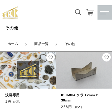
キーワード検索
ログイン / 会員登録
その他
すべて
お気に入り
ホーム
商品一覧
その他
こだわり検索
★訳ありアウトレット★
親カテゴリ
【メッキ付】 製品
すべての商品
★訳ありアウトレット★
【メッキ付】 ブローチ台
子カテゴリ
【メッキ付】 製品
【はめこみパーツ】 銅板
決済専用
K90-804 クラ 12mmｘ
【メッキ付】 ブローチ台
30mm
価格帯
1円
（税込）
【はめこみパーツ】 アルミ板
【はめこみパーツ】 銅板
258円
（税込）
～