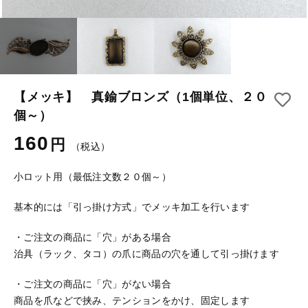
【はめこみパーツ】 アルミ板
【はめこみパーツ】 アミ
その他
【はめこみパーツ】 アミ
在庫あり
セール
【表金具】 皿・ミール皿
【表金具】 皿・ミール皿
並び順
【表金具】 浅皿
【表金具】 浅皿
【メッキ】 真鍮ブロンズ（1個単位、２０
個～）
【表金具】 押皿・挽物
【表金具】 押皿・挽物
160
円
【表金具】 4ッ爪
（税込）
【表金具】 4ッ爪
【表金具】 透かしパーツ
小ロット用（最低注文数２０個～）
【表金具】 平板
【表金具】 透かしパーツ
基本的には「引っ掛け方式」でメッキ加工を行います
【表金具】 プレート
・ご注文の商品に「穴」がある場合
【表金具】 平板
治具（ラック、タコ）の爪に商品の穴を通して引っ掛けます
【留め金具】 ブローチピン
【表金具】 プレート
【留め金具】 丸カン・小判カン
・ご注文の商品に「穴」がない場合
商品を爪などで挟み、テンションをかけ、固定します