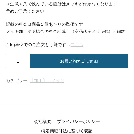
【留め金具】 指輪
＜注意＞爪で挟んでいる箇所はメッキが付かなくなります
【留め金具】 ブローチピン
予めご了承ください
【留め金具】 イヤリング
【留め金具】 丸カン・小判カン
記載の料金は商品１個あたりの単価です
【留め金具】 クリップ・差込
メッキ加工する場合の料金計算：（商品代＋メッキ代）× 個数
【留め金具】 指輪
【留め金具】 マスク用クリップ
１kg単位でのご注文も可能です→
こちら
【留め金具】 ネクタイピン
【留め金具】 イヤリング
【メ
お買い物カゴに追加
【留め金具】 蝶タック
ッ
【留め金具】 クリップ・差込
キ】
【留め金具】 タイタック
真
カテゴリー:
【加工】 メッキ
鍮
【留め金具】 スライダー
【留め金具】 マスク用クリップ
ブ
【留め金具】 ループタイ金具
ロ
【留め金具】 ネクタイピン
ン
【留め金具】 スカーフ留め
ズ
（1
【留め金具】 蝶タック
【留め金具】 スティックピン
会社概要
プライバシーポリシー
個
単
特定商取引法に基づく表記
【留め金具】 帯留め