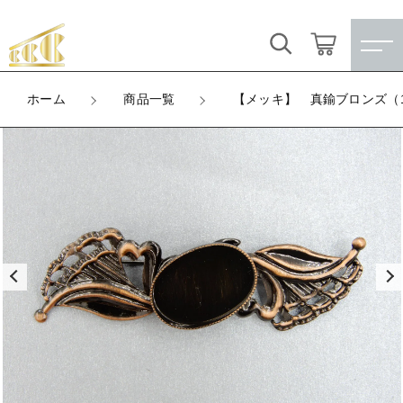
カートに商品を追加しました
キーワード検索
ログイン / 会員登録
ホーム
商品一覧
【メッキ】 真鍮ブロンズ（
【メッキ】 真鍮ブロンズ（1個単位、２０個
すべて
～）
お気に入り
数量
こだわり検索
★訳ありアウトレット★
160円
（税込）
親カテゴリ
【メッキ付】 製品
すべての商品
★訳ありアウトレット★
【メッキ付】 ブローチ台
ショッピングを続ける
子カテゴリ
【メッキ付】 製品
【はめこみパーツ】 銅板
【メッキ付】 ブローチ台
カートを確認する
価格帯
【はめこみパーツ】 アルミ板
【はめこみパーツ】 銅板
～