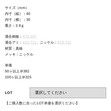
【留め金具】 指輪
【留め金具】 ブローチピン
サイズ（mm）
【留め金具】 イヤリング
内寸（縦）：40
【留め金具】 丸カン・小判カン
内寸（横）：30
【留め金具】 クリップ・差込
重さ：3.8ｇ
【留め金具】 指輪
【留め金具】 マスク用クリップ
適合銅板：
K72-037
【留め金具】 ネクタイピン
適合アミ：
K23-711
、ニッケル：
K23-711
【留め金具】 イヤリング
材質：真鍮
【留め金具】 蝶タック
メッキ：ニッケル
【留め金具】 クリップ・差込
【留め金具】 タイタック
単価
【留め金具】 スライダー
50ヶ以上＠382
【留め金具】 マスク用クリップ
100ヶ以上＠325
【留め金具】 ループタイ金具
【留め金具】 ネクタイピン
【留め金具】 スカーフ留め
LOT
【留め金具】 蝶タック
【留め金具】 スティックピン
【ご購入数に合ったLOT単価を選択ください】
【留め金具】 帯留め