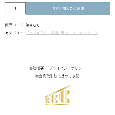
【留め金具】 タイタック
TK0-
お買い物カゴに追加
【留め金具】 紐止め・コの字
633
【留め金具】 スライダー
蝶
【留め金具】 ヘア留め
タ
商品コード:
該当なし
ッ
【留め金具】 ループタイ金具
【留め金具】 ブレスレットパーツ
カテゴリー:
【メッキ付】 製品
,
蝶タック・タイタック
ク
ツ
【留め金具】 カブトピン
【留め金具】 スカーフ留め
リ
ー
【留め金具】 エスカルゴ
40mm（ニ
【留め金具】 スティックピン
【留め金具】 パイプ
ッ
ケ
会社概要
プライバシーポリシー
【留め金具】 玉環・舟環
ル）
【留め金具】 帯留め
特定商取引法に基づく表記
個
【留め金具】 ツナギ環
【留め金具】 紐止め・コの字
【留め金具】 服飾
【留め金具】 ヘア留め
【留め金具】 ネックレス用金具・エリ吊り
ヒートン・９ピン・Tピン
【留め金具】 ブレスレットパーツ