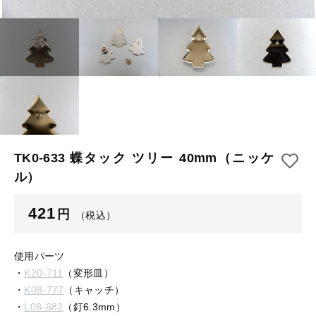
【はめこみパーツ】 アルミ板
【はめこみパーツ】 アミ
その他
【はめこみパーツ】 アミ
在庫あり
セール
【表金具】 皿・ミール皿
【表金具】 皿・ミール皿
並び順
【表金具】 浅皿
【表金具】 浅皿
【表金具】 押皿・挽物
【表金具】 押皿・挽物
【表金具】 4ッ爪
TK0-633 蝶タック ツリー 40mm（ニッケ
【表金具】 4ッ爪
ル）
【表金具】 透かしパーツ
【表金具】 平板
【表金具】 透かしパーツ
421
円
（税込）
【表金具】 プレート
【表金具】 平板
使用パーツ
【留め金具】 ブローチピン
・
K20-711
（変形皿）
【表金具】 プレート
・
K08-777
（キャッチ）
【留め金具】 丸カン・小判カン
・
L08-682
（釘6.3mm）