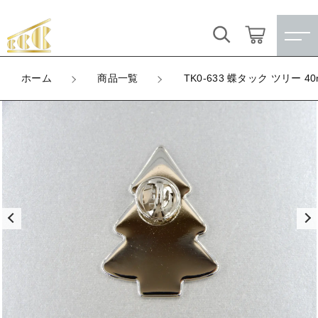
カートに商品を追加しました
キーワード検索
ログイン / 会員登録
ホーム
商品一覧
TK0-633 蝶タック ツリー 
TK0-633 蝶タック ツリー 40mm（ニッケ
すべて
ル）
お気に入り
LOT
こだわり検索
★訳ありアウトレット★
数量
（税込）
親カテゴリ
【メッキ付】 製品
すべての商品
★訳ありアウトレット★
【メッキ付】 ブローチ台
子カテゴリ
ショッピングを続ける
【メッキ付】 製品
【はめこみパーツ】 銅板
【メッキ付】 ブローチ台
価格帯
【はめこみパーツ】 アルミ板
【はめこみパーツ】 銅板
カートを確認する
～