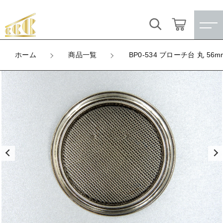
カートに商品を追加しました
キーワード検索
ログイン / 会員登録
ホーム
商品一覧
BP0-534 ブローチ台 丸 
BP0-534 ブローチ台 丸 56mm（ニッケルブ
すべて
ロンズ）
お気に入り
LOT
こだわり検索
★訳ありアウトレット★
数量
（税込）
親カテゴリ
【メッキ付】 製品
すべての商品
★訳ありアウトレット★
【メッキ付】 ブローチ台
子カテゴリ
ショッピングを続ける
【メッキ付】 製品
【はめこみパーツ】 銅板
【メッキ付】 ブローチ台
価格帯
【はめこみパーツ】 アルミ板
【はめこみパーツ】 銅板
カートを確認する
～