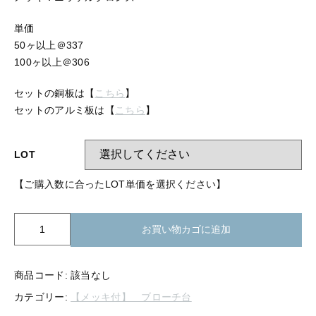
【留め金具】 指輪
【留め金具】 ブローチピン
単価
【留め金具】 イヤリング
50ヶ以上＠337
【留め金具】 丸カン・小判カン
【留め金具】 クリップ・差込
100ヶ以上＠306
【留め金具】 指輪
【留め金具】 マスク用クリップ
セットの銅板は【
こちら
】
セットのアルミ板は【
こちら
】
【留め金具】 ネクタイピン
【留め金具】 イヤリング
【留め金具】 蝶タック
LOT
【留め金具】 クリップ・差込
【留め金具】 タイタック
【ご購入数に合ったLOT単価を選択ください】
【留め金具】 スライダー
【留め金具】 マスク用クリップ
BP0-
【留め金具】 ループタイ金具
お買い物カゴに追加
534
【留め金具】 ネクタイピン
ブ
【留め金具】 スカーフ留め
ロ
商品コード:
該当なし
【留め金具】 蝶タック
【留め金具】 スティックピン
ー
カテゴリー:
【メッキ付】 ブローチ台
チ
【留め金具】 帯留め
台