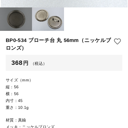
【はめこみパーツ】 アルミ板
【はめこみパーツ】 アミ
その他
【はめこみパーツ】 アミ
在庫あり
セール
【表金具】 皿・ミール皿
【表金具】 皿・ミール皿
並び順
【表金具】 浅皿
【表金具】 浅皿
BP0-534 ブローチ台 丸 56mm（ニッケルブ
ロンズ）
【表金具】 押皿・挽物
【表金具】 押皿・挽物
【表金具】 4ッ爪
368
円
（税込）
【表金具】 4ッ爪
【表金具】 透かしパーツ
サイズ（mm）
【表金具】 平板
【表金具】 透かしパーツ
縦：56
横：56
【表金具】 プレート
【表金具】 平板
内寸：45
【留め金具】 ブローチピン
重さ：10.1g
【表金具】 プレート
【留め金具】 丸カン・小判カン
材質：真鍮
メッキ：ニッケルブロンズ