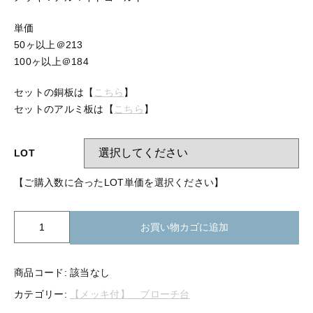
【留め金具】 指輪
【留め金具】 ブローチピン
単価
【留め金具】 イヤリング
50ヶ以上＠213
【留め金具】 丸カン・小判カン
【留め金具】 クリップ・差込
100ヶ以上＠184
【留め金具】 指輪
【留め金具】 マスク用クリップ
セットの銅板は【
こちら
】
セットのアルミ板は【
こちら
】
【留め金具】 ネクタイピン
【留め金具】 イヤリング
【留め金具】 蝶タック
LOT
【留め金具】 クリップ・差込
【留め金具】 タイタック
【ご購入数に合ったLOT単価を選択ください】
【留め金具】 スライダー
【留め金具】 マスク用クリップ
BP1-
【留め金具】 ループタイ金具
お買い物カゴに追加
006
【留め金具】 ネクタイピン
ブ
【留め金具】 スカーフ留め
ロ
商品コード:
該当なし
【留め金具】 蝶タック
【留め金具】 スティックピン
ー
カテゴリー:
【メッキ付】 ブローチ台
チ
【留め金具】 帯留め
台