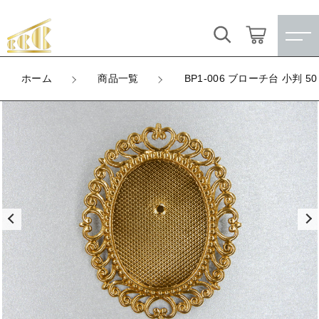
カートに商品を追加しました
キーワード検索
ログイン / 会員登録
ホーム
商品一覧
BP1-006 ブローチ台 小判
BP1-006 ブローチ台 小判 50ｘ62mm（アルマ
すべて
イトゴールド）
お気に入り
LOT
こだわり検索
★訳ありアウトレット★
数量
（税込）
親カテゴリ
【メッキ付】 製品
すべての商品
★訳ありアウトレット★
【メッキ付】 ブローチ台
子カテゴリ
ショッピングを続ける
【メッキ付】 製品
【はめこみパーツ】 銅板
【メッキ付】 ブローチ台
価格帯
【はめこみパーツ】 アルミ板
【はめこみパーツ】 銅板
カートを確認する
～