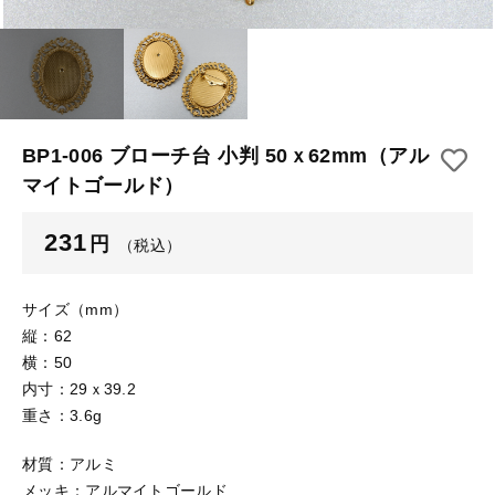
【はめこみパーツ】 アルミ板
【はめこみパーツ】 アミ
その他
【はめこみパーツ】 アミ
在庫あり
セール
【表金具】 皿・ミール皿
【表金具】 皿・ミール皿
並び順
【表金具】 浅皿
【表金具】 浅皿
BP1-006 ブローチ台 小判 50ｘ62mm（アル
マイトゴールド）
【表金具】 押皿・挽物
【表金具】 押皿・挽物
【表金具】 4ッ爪
231
円
（税込）
【表金具】 4ッ爪
【表金具】 透かしパーツ
サイズ（mm）
【表金具】 平板
【表金具】 透かしパーツ
縦：62
横：50
【表金具】 プレート
【表金具】 平板
内寸：29ｘ39.2
【留め金具】 ブローチピン
重さ：3.6g
【表金具】 プレート
【留め金具】 丸カン・小判カン
材質：アルミ
メッキ：アルマイトゴールド