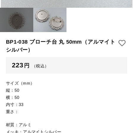
【はめこみパーツ】 アルミ板
【はめこみパーツ】 アミ
その他
【はめこみパーツ】 アミ
在庫あり
セール
【表金具】 皿・ミール皿
【表金具】 皿・ミール皿
並び順
【表金具】 浅皿
【表金具】 浅皿
BP1-038 ブローチ台 丸 50mm（アルマイト
シルバー）
【表金具】 押皿・挽物
【表金具】 押皿・挽物
【表金具】 4ッ爪
223
円
（税込）
【表金具】 4ッ爪
【表金具】 透かしパーツ
サイズ（mm）
【表金具】 平板
【表金具】 透かしパーツ
縦：50
横：50
【表金具】 プレート
【表金具】 平板
内寸：33
【留め金具】 ブローチピン
重さ：
【表金具】 プレート
【留め金具】 丸カン・小判カン
材質：アルミ
メッキ：アルマイトシルバー