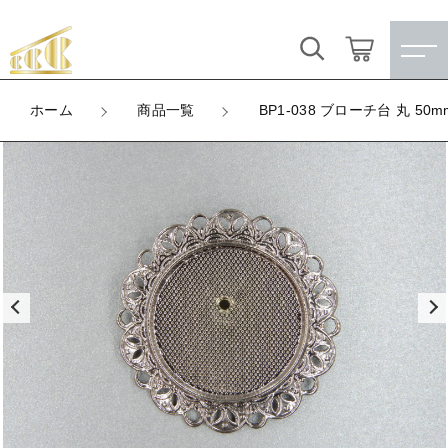
カートに商品を追加しました
キーワード検索
ログイン / 会員登録
ホーム
商品一覧
BP1-038 ブローチ台 丸 
BP1-038 ブローチ台 丸 50mm（アルマイトシ
すべて
ルバー）
お気に入り
LOT
こだわり検索
★訳ありアウトレット★
数量
（税込）
親カテゴリ
【メッキ付】 製品
すべての商品
★訳ありアウトレット★
【メッキ付】 ブローチ台
子カテゴリ
ショッピングを続ける
【メッキ付】 製品
【はめこみパーツ】 銅板
【メッキ付】 ブローチ台
価格帯
【はめこみパーツ】 アルミ板
【はめこみパーツ】 銅板
カートを確認する
～