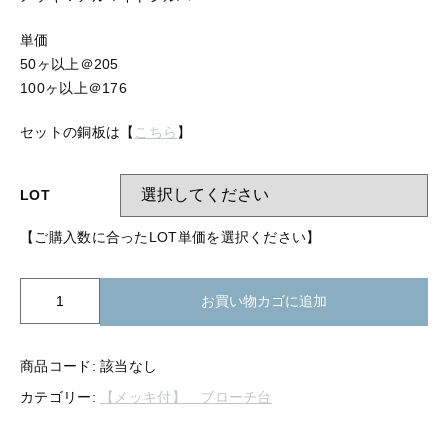
【留め金具】 指輪
【留め金具】 ブローチピン
単価
【留め金具】 イヤリング
50ヶ以上＠205
【留め金具】 丸カン・小判カン
【留め金具】 クリップ・差込
100ヶ以上＠176
【留め金具】 指輪
【留め金具】 マスク用クリップ
セットの銅板は【
こちら
】
【留め金具】 ネクタイピン
【留め金具】 イヤリング
LOT
【留め金具】 蝶タック
【留め金具】 クリップ・差込
【ご購入数に合ったLOT単価を選択ください】
【留め金具】 タイタック
【留め金具】 スライダー
【留め金具】 マスク用クリップ
BP1-
お買い物カゴに追加
038
【留め金具】 ループタイ金具
ブ
【留め金具】 ネクタイピン
ロ
【留め金具】 スカーフ留め
商品コード:
該当なし
ー
カテゴリー:
【メッキ付】 ブローチ台
【留め金具】 蝶タック
チ
【留め金具】 スティックピン
台
丸
【留め金具】 帯留め