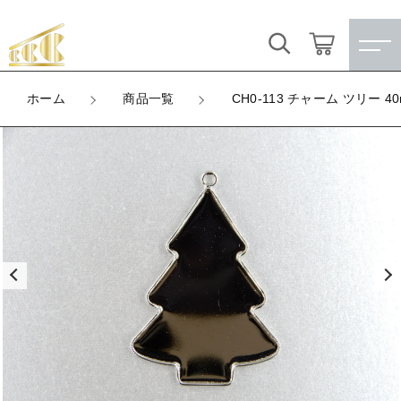
カートに商品を追加しました
キーワード検索
ログイン / 会員登録
ホーム
商品一覧
CH0-113 チャーム ツリー 
CH0-113 チャーム ツリー 40mm（ニッケ
すべて
ル）
お気に入り
LOT
こだわり検索
★訳ありアウトレット★
数量
（税込）
親カテゴリ
【メッキ付】 製品
すべての商品
★訳ありアウトレット★
【メッキ付】 ブローチ台
子カテゴリ
ショッピングを続ける
【メッキ付】 製品
【はめこみパーツ】 銅板
【メッキ付】 ブローチ台
価格帯
【はめこみパーツ】 アルミ板
【はめこみパーツ】 銅板
カートを確認する
～