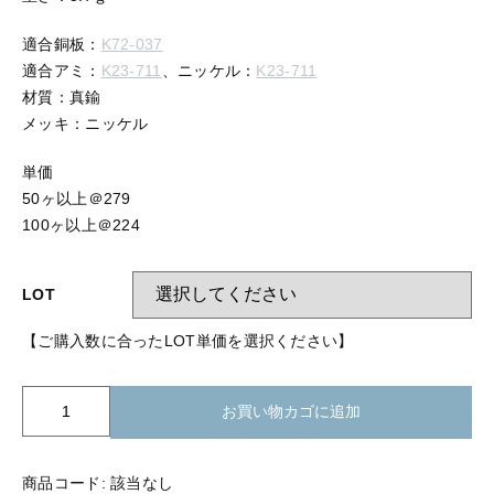
【留め金具】 指輪
【留め金具】 ブローチピン
適合銅板：
K72-037
【留め金具】 イヤリング
適合アミ：
K23-711
、ニッケル：
K23-711
【留め金具】 丸カン・小判カン
【留め金具】 クリップ・差込
材質：真鍮
メッキ：ニッケル
【留め金具】 指輪
【留め金具】 マスク用クリップ
単価
【留め金具】 ネクタイピン
【留め金具】 イヤリング
50ヶ以上＠279
100ヶ以上＠224
【留め金具】 蝶タック
【留め金具】 クリップ・差込
【留め金具】 タイタック
LOT
【留め金具】 スライダー
【留め金具】 マスク用クリップ
【ご購入数に合ったLOT単価を選択ください】
【留め金具】 ループタイ金具
【留め金具】 ネクタイピン
【留め金具】 スカーフ留め
CH0-
お買い物カゴに追加
113
【留め金具】 蝶タック
【留め金具】 スティックピン
チ
ャ
商品コード:
該当なし
【留め金具】 帯留め