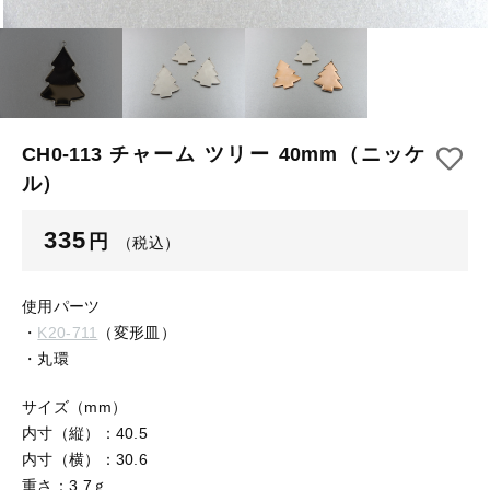
【はめこみパーツ】 アルミ板
【はめこみパーツ】 アミ
その他
【はめこみパーツ】 アミ
在庫あり
セール
【表金具】 皿・ミール皿
【表金具】 皿・ミール皿
並び順
【表金具】 浅皿
【表金具】 浅皿
CH0-113 チャーム ツリー 40mm（ニッケ
ル）
【表金具】 押皿・挽物
【表金具】 押皿・挽物
【表金具】 4ッ爪
335
円
（税込）
【表金具】 4ッ爪
【表金具】 透かしパーツ
使用パーツ
【表金具】 平板
【表金具】 透かしパーツ
・
K20-711
（変形皿）
・丸環
【表金具】 プレート
【表金具】 平板
サイズ（mm）
【留め金具】 ブローチピン
内寸（縦）：40.5
【表金具】 プレート
【留め金具】 丸カン・小判カン
内寸（横）：30.6
重さ：3.7ｇ