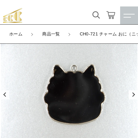
カートに商品を追加しました
キーワード検索
ログイン / 会員登録
ホーム
商品一覧
CH0-721 チャーム おに（
CH0-721 チャーム おに（ニッケル）
すべて
お気に入り
LOT
数量
こだわり検索
★訳ありアウトレット★
（税込）
親カテゴリ
【メッキ付】 製品
すべての商品
★訳ありアウトレット★
【メッキ付】 ブローチ台
子カテゴリ
ショッピングを続ける
【メッキ付】 製品
【はめこみパーツ】 銅板
【メッキ付】 ブローチ台
価格帯
カートを確認する
【はめこみパーツ】 アルミ板
【はめこみパーツ】 銅板
～