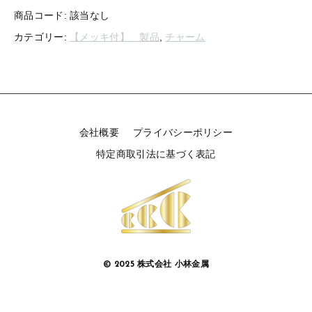
【留め金具】 タイタック
ャ
商品コード:
該当なし
【留め金具】 紐止め・コの字
ー
カテゴリー:
【メッキ付】 製品
,
チャーム
ム
【留め金具】 スライダー
【留め金具】 ヘア留め
お
に
【留め金具】 ループタイ金具
【留め金具】 ブレスレットパーツ
（ニ
ッ
【留め金具】 カブトピン
ケ
【留め金具】 スカーフ留め
ル）
会社概要
プライバシーポリシー
【留め金具】 エスカルゴ
個
特定商取引法に基づく表記
【留め金具】 スティックピン
【留め金具】 パイプ
【留め金具】 玉環・舟環
【留め金具】 帯留め
【留め金具】 ツナギ環
【留め金具】 紐止め・コの字
【留め金具】 服飾
© 2025 株式会社 小林金属
【留め金具】 ヘア留め
【留め金具】 ネックレス用金具・エリ吊り
ヒートン・９ピン・Tピン
【留め金具】 ブレスレットパーツ