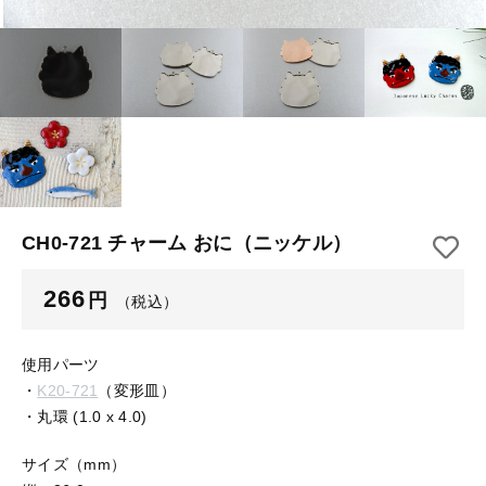
【はめこみパーツ】 アルミ板
【はめこみパーツ】 アミ
その他
【はめこみパーツ】 アミ
在庫あり
セール
【表金具】 皿・ミール皿
【表金具】 皿・ミール皿
並び順
【表金具】 浅皿
【表金具】 浅皿
【表金具】 押皿・挽物
【表金具】 押皿・挽物
【表金具】 4ッ爪
CH0-721 チャーム おに（ニッケル）
【表金具】 4ッ爪
【表金具】 透かしパーツ
266
円
（税込）
【表金具】 平板
【表金具】 透かしパーツ
【表金具】 プレート
使用パーツ
【表金具】 平板
・
K20-721
（変形皿）
【留め金具】 ブローチピン
・丸環 (1.0 x 4.0)
【表金具】 プレート
【留め金具】 丸カン・小判カン
サイズ（mm）