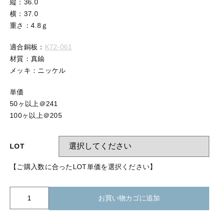
縦：36.0
【留め金具】 指輪
【留め金具】 ブローチピン
横：37.0
【留め金具】 イヤリング
重さ：4.8ｇ
【留め金具】 丸カン・小判カン
【留め金具】 クリップ・差込
適合銅板：
K72-061
材質：真鍮
【留め金具】 指輪
【留め金具】 マスク用クリップ
メッキ：ニッケル
【留め金具】 ネクタイピン
【留め金具】 イヤリング
単価
【留め金具】 蝶タック
50ヶ以上＠241
【留め金具】 クリップ・差込
100ヶ以上＠205
【留め金具】 タイタック
【留め金具】 スライダー
【留め金具】 マスク用クリップ
LOT
【留め金具】 ループタイ金具
【ご購入数に合ったLOT単価を選択ください】
【留め金具】 ネクタイピン
【留め金具】 スカーフ留め
【留め金具】 蝶タック
CH0-
【留め金具】 スティックピン
お買い物カゴに追加
721
チ
【留め金具】 帯留め