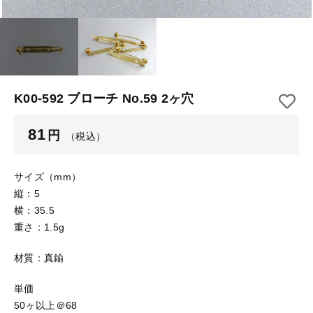
【はめこみパーツ】 アルミ板
【はめこみパーツ】 アミ
その他
【はめこみパーツ】 アミ
在庫あり
セール
【表金具】 皿・ミール皿
【表金具】 皿・ミール皿
並び順
【表金具】 浅皿
【表金具】 浅皿
K00-592 ブローチ No.59 2ヶ穴
【表金具】 押皿・挽物
【表金具】 押皿・挽物
81
円
（税込）
【表金具】 4ッ爪
【表金具】 4ッ爪
【表金具】 透かしパーツ
サイズ（mm）
縦：5
【表金具】 平板
【表金具】 透かしパーツ
横：35.5
重さ：1.5g
【表金具】 プレート
【表金具】 平板
材質：真鍮
【留め金具】 ブローチピン
【表金具】 プレート
【留め金具】 丸カン・小判カン
単価
50ヶ以上＠68