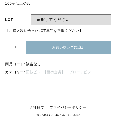
【留め金具】 指輪
100ヶ以上＠58
【留め金具】 ブローチピン
【留め金具】 イヤリング
【留め金具】 丸カン・小判カン
LOT
【留め金具】 クリップ・差込
【ご購入数に合ったLOT単価を選択ください】
【留め金具】 指輪
【留め金具】 マスク用クリップ
【留め金具】 ネクタイピン
K00-
【留め金具】 イヤリング
お買い物カゴに追加
592
【留め金具】 蝶タック
ブ
【留め金具】 クリップ・差込
ロ
【留め金具】 タイタック
商品コード:
該当なし
ー
カテゴリー:
回転ピン
,
【留め金具】 ブローチピン
チ
【留め金具】 スライダー
【留め金具】 マスク用クリップ
No.59
【留め金具】 ループタイ金具
2
【留め金具】 ネクタイピン
ヶ
【留め金具】 スカーフ留め
穴
個
【留め金具】 蝶タック
【留め金具】 スティックピン
会社概要
プライバシーポリシー
【留め金具】 帯留め
特定商取引法に基づく表記