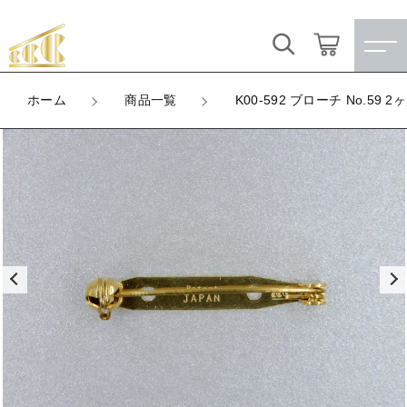
カートに商品を追加しました
キーワード検索
ログイン / 会員登録
ホーム
商品一覧
K00-592 ブローチ No.59 2
K00-592 ブローチ No.59 2ヶ穴
すべて
お気に入り
LOT
数量
こだわり検索
★訳ありアウトレット★
（税込）
親カテゴリ
【メッキ付】 製品
すべての商品
★訳ありアウトレット★
【メッキ付】 ブローチ台
子カテゴリ
ショッピングを続ける
【メッキ付】 製品
【はめこみパーツ】 銅板
【メッキ付】 ブローチ台
価格帯
カートを確認する
【はめこみパーツ】 アルミ板
【はめこみパーツ】 銅板
～