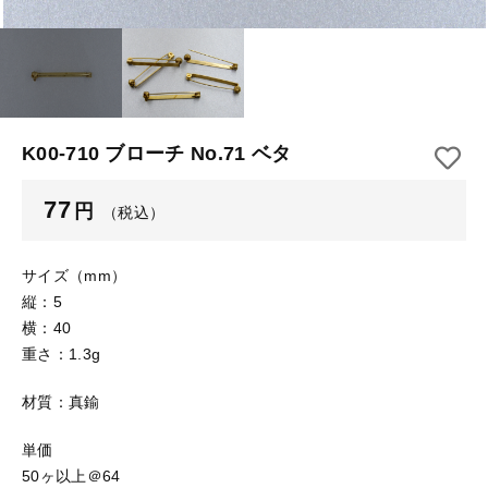
【はめこみパーツ】 アルミ板
【はめこみパーツ】 アミ
その他
【はめこみパーツ】 アミ
在庫あり
セール
【表金具】 皿・ミール皿
【表金具】 皿・ミール皿
並び順
【表金具】 浅皿
【表金具】 浅皿
K00-710 ブローチ No.71 ベタ
【表金具】 押皿・挽物
【表金具】 押皿・挽物
77
円
（税込）
【表金具】 4ッ爪
【表金具】 4ッ爪
【表金具】 透かしパーツ
サイズ（mm）
縦：5
【表金具】 平板
【表金具】 透かしパーツ
横：40
重さ：1.3g
【表金具】 プレート
【表金具】 平板
材質：真鍮
【留め金具】 ブローチピン
【表金具】 プレート
【留め金具】 丸カン・小判カン
単価
50ヶ以上＠64