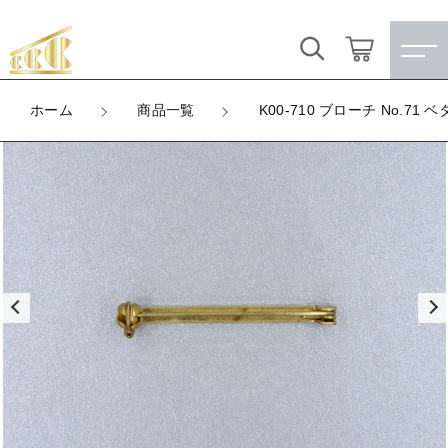
カートに商品を追加しました
キーワード検索
ログイン / 会員登録
ホーム
商品一覧
K00-710 ブローチ No.71 ベ
K00-710 ブローチ No.71 ベタ
すべて
お気に入り
LOT
数量
こだわり検索
★訳ありアウトレット★
（税込）
親カテゴリ
【メッキ付】 製品
すべての商品
★訳ありアウトレット★
【メッキ付】 ブローチ台
子カテゴリ
ショッピングを続ける
【メッキ付】 製品
【はめこみパーツ】 銅板
【メッキ付】 ブローチ台
価格帯
カートを確認する
【はめこみパーツ】 アルミ板
【はめこみパーツ】 銅板
～