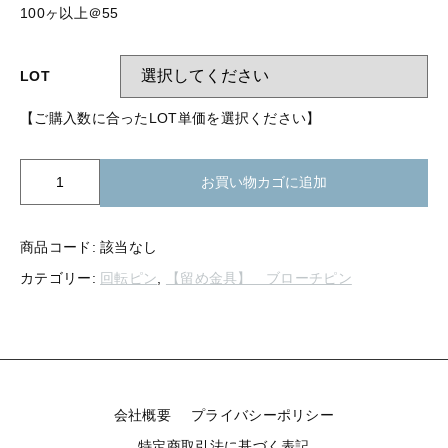
【留め金具】 指輪
100ヶ以上＠55
【留め金具】 ブローチピン
【留め金具】 イヤリング
【留め金具】 丸カン・小判カン
LOT
【留め金具】 クリップ・差込
【ご購入数に合ったLOT単価を選択ください】
【留め金具】 指輪
【留め金具】 マスク用クリップ
【留め金具】 ネクタイピン
K00-
【留め金具】 イヤリング
お買い物カゴに追加
710
【留め金具】 蝶タック
ブ
【留め金具】 クリップ・差込
ロ
【留め金具】 タイタック
商品コード:
該当なし
ー
カテゴリー:
回転ピン
,
【留め金具】 ブローチピン
チ
【留め金具】 スライダー
【留め金具】 マスク用クリップ
No.71
【留め金具】 ループタイ金具
ベ
【留め金具】 ネクタイピン
タ
【留め金具】 スカーフ留め
個
【留め金具】 蝶タック
【留め金具】 スティックピン
会社概要
プライバシーポリシー
【留め金具】 帯留め
特定商取引法に基づく表記