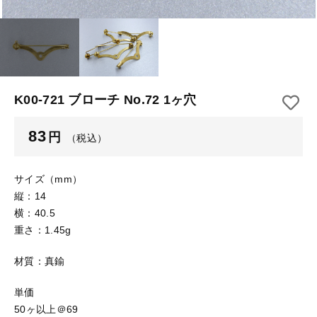
【はめこみパーツ】 アルミ板
【はめこみパーツ】 アミ
その他
【はめこみパーツ】 アミ
在庫あり
セール
【表金具】 皿・ミール皿
【表金具】 皿・ミール皿
並び順
【表金具】 浅皿
【表金具】 浅皿
K00-721 ブローチ No.72 1ヶ穴
【表金具】 押皿・挽物
【表金具】 押皿・挽物
83
円
（税込）
【表金具】 4ッ爪
【表金具】 4ッ爪
【表金具】 透かしパーツ
サイズ（mm）
縦：14
【表金具】 平板
【表金具】 透かしパーツ
横：40.5
重さ：1.45g
【表金具】 プレート
【表金具】 平板
材質：真鍮
【留め金具】 ブローチピン
【表金具】 プレート
【留め金具】 丸カン・小判カン
単価
50ヶ以上＠69