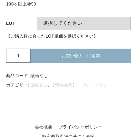
【留め金具】 指輪
100ヶ以上＠59
【留め金具】 ブローチピン
【留め金具】 イヤリング
【留め金具】 丸カン・小判カン
LOT
【留め金具】 クリップ・差込
【ご購入数に合ったLOT単価を選択ください】
【留め金具】 指輪
【留め金具】 マスク用クリップ
【留め金具】 ネクタイピン
K00-
【留め金具】 イヤリング
お買い物カゴに追加
721
【留め金具】 蝶タック
ブ
【留め金具】 クリップ・差込
ロ
【留め金具】 タイタック
商品コード:
該当なし
ー
カテゴリー:
回転ピン
,
【留め金具】 ブローチピン
チ
【留め金具】 スライダー
【留め金具】 マスク用クリップ
No.72
【留め金具】 ループタイ金具
1
【留め金具】 ネクタイピン
ヶ
【留め金具】 スカーフ留め
穴
個
【留め金具】 蝶タック
【留め金具】 スティックピン
会社概要
プライバシーポリシー
【留め金具】 帯留め
特定商取引法に基づく表記