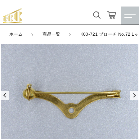
カートに商品を追加しました
キーワード検索
ログイン / 会員登録
ホーム
商品一覧
K00-721 ブローチ No.72 1
K00-721 ブローチ No.72 1ヶ穴
すべて
お気に入り
LOT
数量
こだわり検索
★訳ありアウトレット★
（税込）
親カテゴリ
【メッキ付】 製品
すべての商品
★訳ありアウトレット★
【メッキ付】 ブローチ台
子カテゴリ
ショッピングを続ける
【メッキ付】 製品
【はめこみパーツ】 銅板
【メッキ付】 ブローチ台
価格帯
カートを確認する
【はめこみパーツ】 アルミ板
【はめこみパーツ】 銅板
～