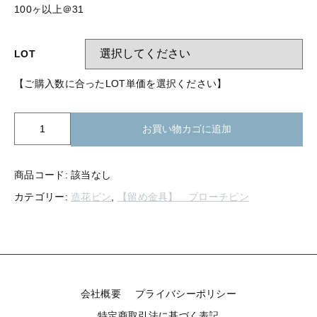
【留め金具】 指輪
100ヶ以上＠31
【留め金具】 ブローチピン
【留め金具】 イヤリング
【留め金具】 丸カン・小判カン
LOT
【留め金具】 クリップ・差込
【ご購入数に合ったLOT単価を選択ください】
【留め金具】 指輪
【留め金具】 マスク用クリップ
【留め金具】 ネクタイピン
K01-
【留め金具】 イヤリング
お買い物カゴに追加
011
【留め金具】 蝶タック
ブ
【留め金具】 クリップ・差込
ロ
【留め金具】 タイタック
商品コード:
該当なし
ー
カテゴリー:
造花ピン
,
【留め金具】 ブローチピン
チ
【留め金具】 スライダー
【留め金具】 マスク用クリップ
No.101
【留め金具】 ループタイ金具
1
【留め金具】 ネクタイピン
ヶ
【留め金具】 スカーフ留め
穴
(生
【留め金具】 蝶タック
【留め金具】 スティックピン
地)
会社概要
プライバシーポリシー
個
【留め金具】 帯留め
特定商取引法に基づく表記