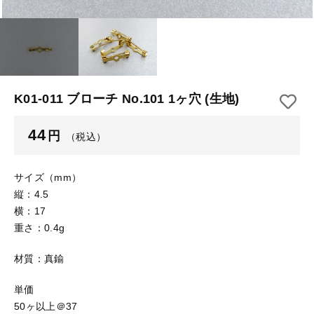
【はめこみパーツ】 アルミ板
【はめこみパーツ】 アミ
その他
【はめこみパーツ】 アミ
在庫あり
セール
【表金具】 皿・ミール皿
【表金具】 皿・ミール皿
並び順
【表金具】 浅皿
【表金具】 浅皿
K01-011 ブローチ No.101 1ヶ穴 (生地)
【表金具】 押皿・挽物
【表金具】 押皿・挽物
44
円
（税込）
【表金具】 4ッ爪
【表金具】 4ッ爪
【表金具】 透かしパーツ
サイズ（mm）
縦：4.5
【表金具】 平板
【表金具】 透かしパーツ
横：17
重さ：0.4g
【表金具】 プレート
【表金具】 平板
材質：真鍮
【留め金具】 ブローチピン
【表金具】 プレート
【留め金具】 丸カン・小判カン
単価
50ヶ以上＠37