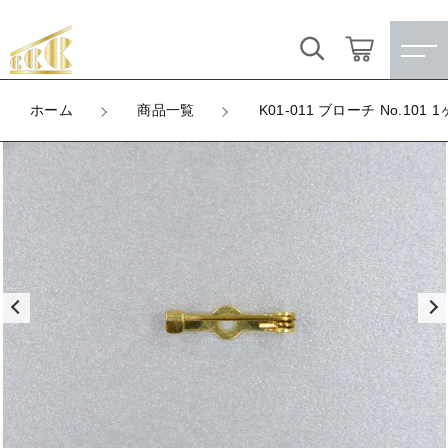
カートに商品を追加しました
キーワード検索
ログイン / 会員登録
ホーム
商品一覧
K01-011 ブローチ No.101 
K01-011 ブローチ No.101 1ヶ穴 (生地)
すべて
お気に入り
LOT
数量
こだわり検索
★訳ありアウトレット★
（税込）
親カテゴリ
【メッキ付】 製品
すべての商品
★訳ありアウトレット★
【メッキ付】 ブローチ台
子カテゴリ
ショッピングを続ける
【メッキ付】 製品
【はめこみパーツ】 銅板
【メッキ付】 ブローチ台
価格帯
カートを確認する
【はめこみパーツ】 アルミ板
【はめこみパーツ】 銅板
～