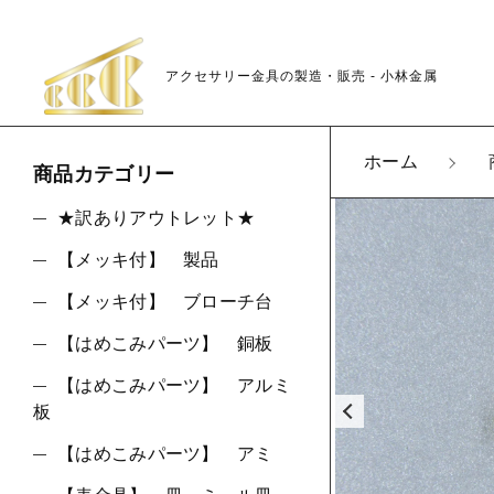
アクセサリー金具の製造・販売 - 小林金属
カートに商品を追
ホーム
商品カテゴリー
★訳ありアウトレット★
【メッキ付】 製品
K01
親カテゴリ
LOT
【メッキ付】 ブローチ台
数量
【はめこみパーツ】 銅板
【はめこみパーツ】 アルミ
板
価格帯
【はめこみパーツ】 アミ
～