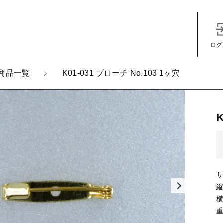
ログ
加しました
商品一覧
K01-031 ブローチ No.103 1ヶ穴
-031 ブローチ No.103 1ヶ穴
子カテゴリ
サ
縦
その他
横
重
在庫あり
セ