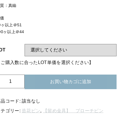
する
【はめこみパーツ】 アミ
材質：真鍮
【表金具】 皿・ミール皿
単価
【表金具】 浅皿
0ヶ以上＠51
00ヶ以上＠44
【表金具】 押皿・挽物
【表金具】 4ッ爪
OT
【表金具】 透かしパーツ
【ご購入数に合ったLOT単価を選択ください】
【表金具】 平板
01-
【表金具】 プレート
お買い物カゴに追加
31
【留め金具】 ブローチピン
ブ
ロ
商品コード:
該当なし
【留め金具】 丸カン・小判カン
ー
カテゴリー:
造花ピン
,
【留め金具】 ブローチピン
チ
【留め金具】 指輪
o.103
【留め金具】 イヤリング