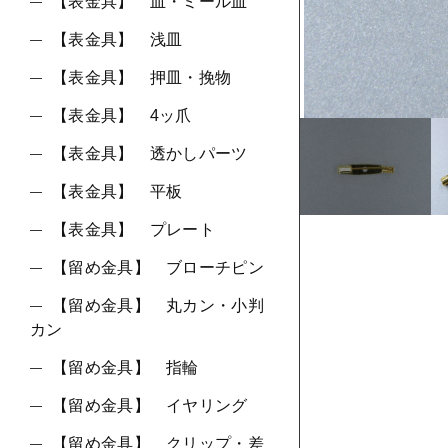
ショ
【表金具】 皿・ミール皿
【表金具】 浅皿
並び順
【表金具】 押皿・挽物
【表金具】 4ッ爪
【表金具】 透かしパーツ
【表金具】 平板
【表金具】 プレート
【留め金具】 ブローチピン
【留め金具】 丸カン・小判
カン
【留め金具】 指輪
【留め金具】 イヤリング
【留め金具】 クリップ・差