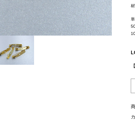
ッピングを続ける
カートを確認
5
1
L
K
0
N