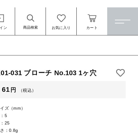
商品検索
イン
お気に入り
カート
ホーム
すべての商品
K01-031 ブローチ No.103 1ヶ穴
★訳ありアウトレット★
（税込）
61
円
（税込）
【メッキ付】 製品
【メッキ付】 ブローチ台
イズ（mm）
【はめこみパーツ】 銅板
：5
：25
【はめこみパーツ】 アルミ板
さ：0.8g
ール