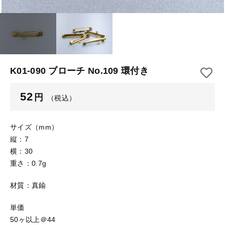
【はめこみパーツ】 アルミ板
【はめこみパーツ】 アミ
その他
【はめこみパーツ】 アミ
在庫あり
セール
【表金具】 皿・ミール皿
【表金具】 皿・ミール皿
並び順
【表金具】 浅皿
【表金具】 浅皿
K01-090 ブローチ No.109 環付き
【表金具】 押皿・挽物
【表金具】 押皿・挽物
52
円
（税込）
【表金具】 4ッ爪
【表金具】 4ッ爪
【表金具】 透かしパーツ
サイズ（mm）
縦：7
【表金具】 平板
【表金具】 透かしパーツ
横：30
重さ：0.7g
【表金具】 プレート
【表金具】 平板
材質：真鍮
【留め金具】 ブローチピン
【表金具】 プレート
【留め金具】 丸カン・小判カン
単価
50ヶ以上＠44