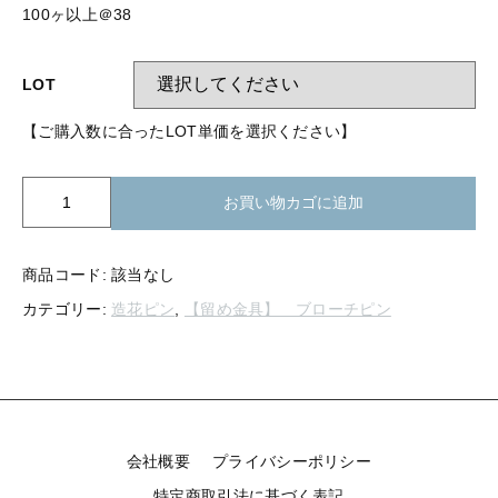
【留め金具】 指輪
100ヶ以上＠38
【留め金具】 ブローチピン
【留め金具】 イヤリング
【留め金具】 丸カン・小判カン
LOT
【留め金具】 クリップ・差込
【ご購入数に合ったLOT単価を選択ください】
【留め金具】 指輪
【留め金具】 マスク用クリップ
【留め金具】 ネクタイピン
K01-
【留め金具】 イヤリング
お買い物カゴに追加
090
【留め金具】 蝶タック
ブ
【留め金具】 クリップ・差込
ロ
【留め金具】 タイタック
商品コード:
該当なし
ー
カテゴリー:
造花ピン
,
【留め金具】 ブローチピン
チ
【留め金具】 スライダー
【留め金具】 マスク用クリップ
No.109
【留め金具】 ループタイ金具
環
【留め金具】 ネクタイピン
付
【留め金具】 スカーフ留め
き
個
【留め金具】 蝶タック
【留め金具】 スティックピン
会社概要
プライバシーポリシー
【留め金具】 帯留め
特定商取引法に基づく表記