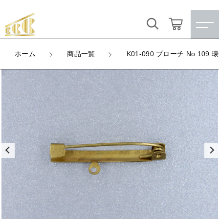
カートに商品を追加しました
キーワード検索
ログイン / 会員登録
ホーム
商品一覧
K01-090 ブローチ No.109 
K01-090 ブローチ No.109 環付き
すべて
お気に入り
LOT
数量
こだわり検索
★訳ありアウトレット★
（税込）
親カテゴリ
【メッキ付】 製品
すべての商品
★訳ありアウトレット★
【メッキ付】 ブローチ台
子カテゴリ
ショッピングを続ける
【メッキ付】 製品
【はめこみパーツ】 銅板
【メッキ付】 ブローチ台
価格帯
カートを確認する
【はめこみパーツ】 アルミ板
【はめこみパーツ】 銅板
～