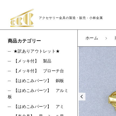
アクセサリー金具の製造・販売 - 小林金属
カートに商品を追
ホーム
商品カテゴリー
★訳ありアウトレット★
【メッキ付】 製品
K01
親カテゴリ
LOT
【メッキ付】 ブローチ台
数量
【はめこみパーツ】 銅板
【はめこみパーツ】 アルミ
板
価格帯
【はめこみパーツ】 アミ
～