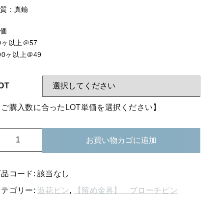
する
【はめこみパーツ】 アミ
材質：真鍮
【表金具】 皿・ミール皿
単価
【表金具】 浅皿
0ヶ以上＠57
00ヶ以上＠49
【表金具】 押皿・挽物
【表金具】 4ッ爪
OT
【表金具】 透かしパーツ
【ご購入数に合ったLOT単価を選択ください】
【表金具】 平板
01-
【表金具】 プレート
お買い物カゴに追加
11
【留め金具】 ブローチピン
ブ
ロ
商品コード:
該当なし
【留め金具】 丸カン・小判カン
ー
カテゴリー:
造花ピン
,
【留め金具】 ブローチピン
チ
【留め金具】 指輪
o.111
【留め金具】 イヤリング