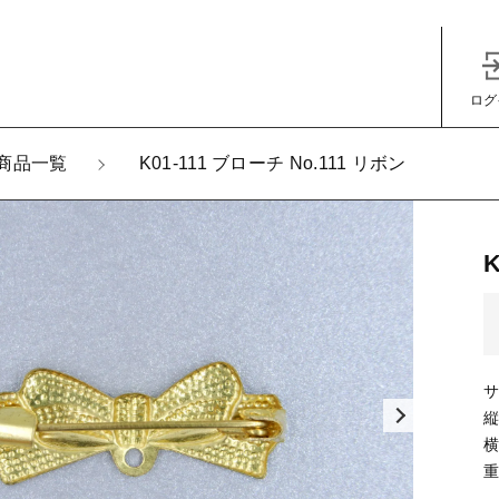
ログ
加しました
商品一覧
K01-111 ブローチ No.111 リボン
-111 ブローチ No.111 リボン
子カテゴリ
サ
縦
その他
横
重
在庫あり
セ