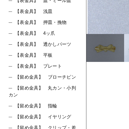
ショ
【表金具】 皿・ミール皿
【表金具】 浅皿
並び順
【表金具】 押皿・挽物
【表金具】 4ッ爪
【表金具】 透かしパーツ
【表金具】 平板
【表金具】 プレート
【留め金具】 ブローチピン
【留め金具】 丸カン・小判
カン
【留め金具】 指輪
【留め金具】 イヤリング
【留め金具】 クリップ・差