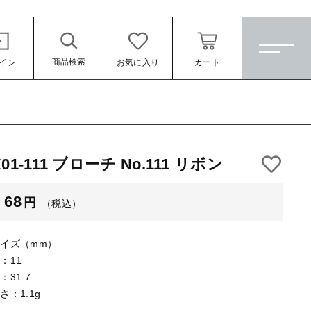
商品検索
イン
お気に入り
カート
ホーム
すべての商品
K01-111 ブローチ No.111 リボン
★訳ありアウトレット★
（税込）
68
円
（税込）
【メッキ付】 製品
【メッキ付】 ブローチ台
イズ（mm）
【はめこみパーツ】 銅板
：11
：31.7
【はめこみパーツ】 アルミ板
さ：1.1g
ール