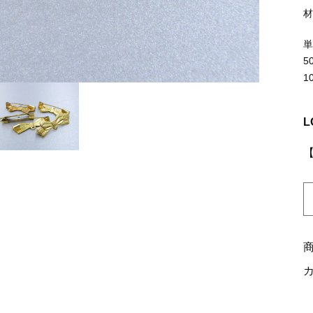
ッピングを続ける
カートを確認
5
1
L
K
1
N