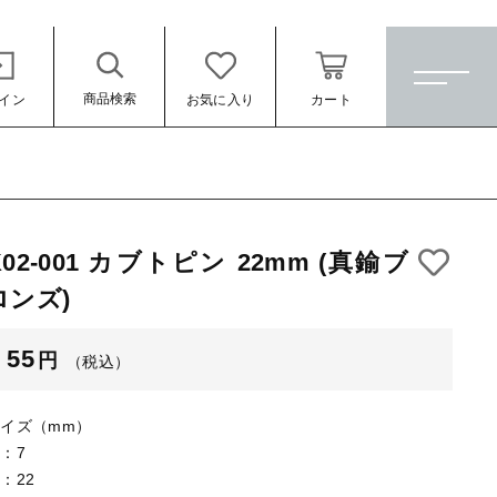
商品検索
イン
お気に入り
カート
ホーム
すべての商品
K02-001 カブトピン 22mm (真鍮ブ
★訳ありアウトレット★
ロンズ)
（税込）
【メッキ付】 製品
55
円
（税込）
【メッキ付】 ブローチ台
【はめこみパーツ】 銅板
イズ（mm）
：7
【はめこみパーツ】 アルミ板
：22
ール