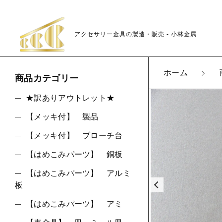
アクセサリー金具の製造・販売 - 小林金属
カートに商品を追
ホーム
商品カテゴリー
★訳ありアウトレット★
【メッキ付】 製品
K02
親カテゴリ
LOT
【メッキ付】 ブローチ台
数量
【はめこみパーツ】 銅板
【はめこみパーツ】 アルミ
板
価格帯
【はめこみパーツ】 アミ
～