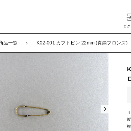
ログ
加しました
商品一覧
K02-001 カブトピン 22mm (真鍮ブロンズ)
-001 カブトピン 22mm (真鍮ブロンズ)
子カテゴリ
サ
その他
縦
横
在庫あり
セ