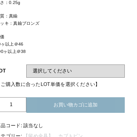
する
【はめこみパーツ】 アミ
さ：0.25g
【表金具】 皿・ミール皿
材質：真鍮
メッキ：真鍮ブロンズ
【表金具】 浅皿
単価
【表金具】 押皿・挽物
0ヶ以上＠46
【表金具】 4ッ爪
00ヶ以上＠38
【表金具】 透かしパーツ
OT
【表金具】 平板
【ご購入数に合ったLOT単価を選択ください】
【表金具】 プレート
【留め金具】 ブローチピン
02-
お買い物カゴに追加
01
【留め金具】 丸カン・小判カン
カ
【留め金具】 指輪
ブ
商品コード:
該当なし
ト
カテゴリー:
【留め金具】 カブトピン
【留め金具】 イヤリング