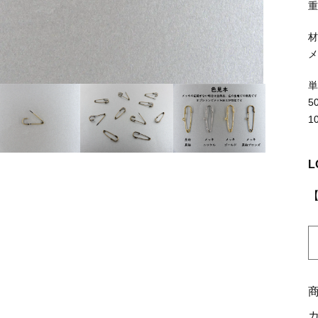
ッピングを続ける
カートを確認
重
5
1
L
K
0