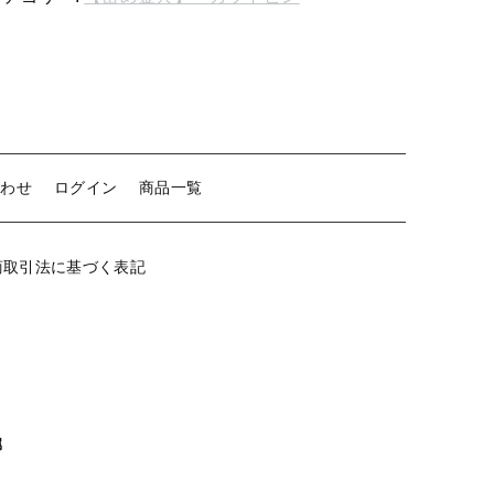
ピ
ン
【留め金具】 クリップ・差込
2mm
【留め金具】 マスク用クリップ
真
鍮
【留め金具】 ネクタイピン
ブ
ロ
【留め金具】 蝶タック
合わせ
ログイン
商品一覧
ン
【留め金具】 タイタック
)
個
【留め金具】 スライダー
商取引法に基づく表記
【留め金具】 ループタイ金具
【留め金具】 スカーフ留め
【留め金具】 スティックピン
【留め金具】 帯留め
属
【留め金具】 紐止め・コの字