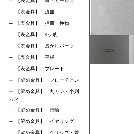
ショ
【表金具】 皿・ミール皿
【表金具】 浅皿
並び順
【表金具】 押皿・挽物
【表金具】 4ッ爪
【表金具】 透かしパーツ
【表金具】 平板
【表金具】 プレート
【留め金具】 ブローチピン
【留め金具】 丸カン・小判
カン
【留め金具】 指輪
【留め金具】 イヤリング
【留め金具】 クリップ・差