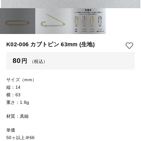
【はめこみパーツ】 アルミ板
【はめこみパーツ】 アミ
その他
【はめこみパーツ】 アミ
在庫あり
セール
【表金具】 皿・ミール皿
【表金具】 皿・ミール皿
並び順
【表金具】 浅皿
【表金具】 浅皿
K02-006 カブトピン 63mm (生地)
【表金具】 押皿・挽物
【表金具】 押皿・挽物
80
円
（税込）
【表金具】 4ッ爪
【表金具】 4ッ爪
【表金具】 透かしパーツ
サイズ（mm）
縦：14
【表金具】 平板
【表金具】 透かしパーツ
横：63
重さ：1.8g
【表金具】 プレート
【表金具】 平板
材質：真鍮
【留め金具】 ブローチピン
【表金具】 プレート
【留め金具】 丸カン・小判カン
単価
50ヶ以上＠66