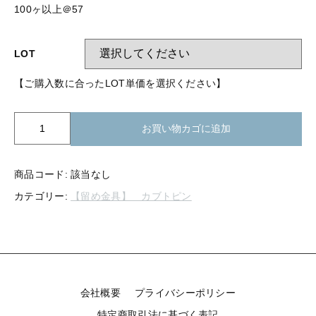
【留め金具】 指輪
100ヶ以上＠57
【留め金具】 ブローチピン
【留め金具】 イヤリング
【留め金具】 丸カン・小判カン
LOT
【留め金具】 クリップ・差込
【ご購入数に合ったLOT単価を選択ください】
【留め金具】 指輪
【留め金具】 マスク用クリップ
【留め金具】 ネクタイピン
K02-
【留め金具】 イヤリング
お買い物カゴに追加
006
【留め金具】 蝶タック
カ
【留め金具】 クリップ・差込
ブ
【留め金具】 タイタック
商品コード:
該当なし
ト
カテゴリー:
【留め金具】 カブトピン
ピ
【留め金具】 スライダー
【留め金具】 マスク用クリップ
ン
【留め金具】 ループタイ金具
63mm
【留め金具】 ネクタイピン
(生
【留め金具】 スカーフ留め
地)
個
【留め金具】 蝶タック
【留め金具】 スティックピン
会社概要
プライバシーポリシー
【留め金具】 帯留め
特定商取引法に基づく表記