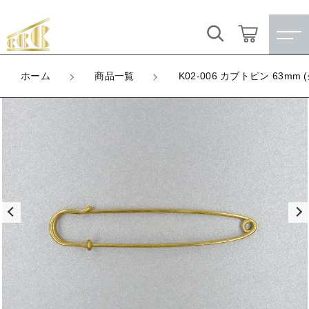
カートに商品を追加しました
キーワード検索
ログイン / 会員登録
ホーム
商品一覧
K02-006 カブトピン 63mm 
K02-006 カブトピン 63mm (生地)
すべて
お気に入り
LOT
数量
こだわり検索
★訳ありアウトレット★
（税込）
親カテゴリ
【メッキ付】 製品
すべての商品
★訳ありアウトレット★
【メッキ付】 ブローチ台
子カテゴリ
ショッピングを続ける
【メッキ付】 製品
【はめこみパーツ】 銅板
【メッキ付】 ブローチ台
価格帯
カートを確認する
【はめこみパーツ】 アルミ板
【はめこみパーツ】 銅板
～