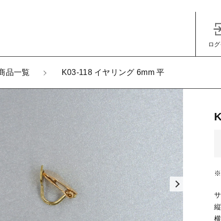
ログ
加しました
商品一覧
K03-118 イヤリング 6mm 平
-118 イヤリング 6mm 平
子カテゴリ
その他
サ
縦
在庫あり
セ
横