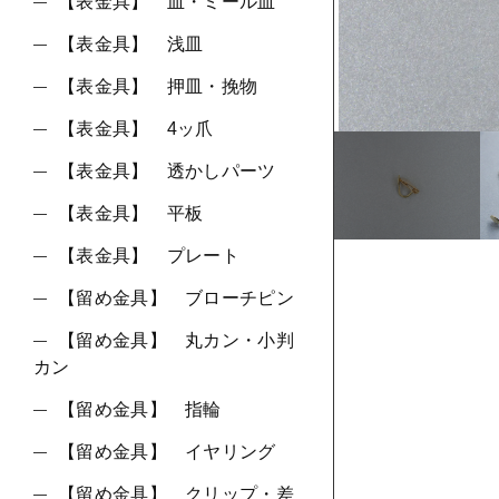
ショ
【表金具】 皿・ミール皿
【表金具】 浅皿
並び順
【表金具】 押皿・挽物
【表金具】 4ッ爪
【表金具】 透かしパーツ
【表金具】 平板
【表金具】 プレート
【留め金具】 ブローチピン
【留め金具】 丸カン・小判
カン
【留め金具】 指輪
【留め金具】 イヤリング
【留め金具】 クリップ・差