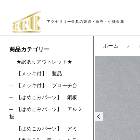
アクセサリー金具の製造・販売 - 小林金属
カートに商品を追
ホーム
商品カテゴリー
★訳ありアウトレット★
【メッキ付】 製品
K03
親カテゴリ
LOT
【メッキ付】 ブローチ台
数量
【はめこみパーツ】 銅板
【はめこみパーツ】 アルミ
板
価格帯
【はめこみパーツ】 アミ
～