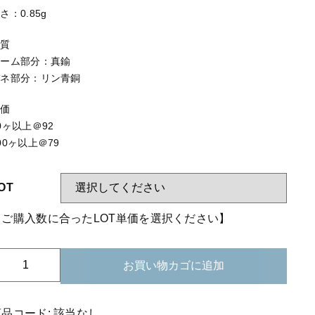
する
【はめこみパーツ】 アミ
さ：0.85g
【表金具】 皿・ミール皿
材質
【表金具】 浅皿
アーム部分：真鍮
バネ部分：リン青銅
【表金具】 押皿・挽物
単価
【表金具】 4ッ爪
0ヶ以上＠92
00ヶ以上＠79
【表金具】 透かしパーツ
【表金具】 平板
OT
【表金具】 プレート
【ご購入数に合ったLOT単価を選択ください】
【留め金具】 ブローチピン
【留め金具】 丸カン・小判カン
03-
お買い物カゴに追加
18
【留め金具】 指輪
イ
ヤ
商品コード:
該当なし
【留め金具】 イヤリング