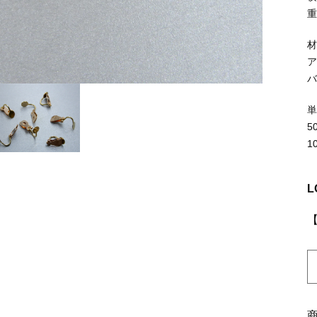
ッピングを続ける
カートを確認
重
5
1
L
K
1