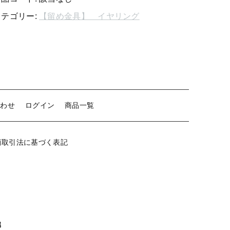
リ
カテゴリー:
【留め金具】 イヤリング
【留め金具】 クリップ・差込
ン
グ
【留め金具】 マスク用クリップ
mm
平
【留め金具】 ネクタイピン
個
【留め金具】 蝶タック
【留め金具】 タイタック
合わせ
ログイン
商品一覧
【留め金具】 スライダー
商取引法に基づく表記
【留め金具】 ループタイ金具
【留め金具】 スカーフ留め
【留め金具】 スティックピン
【留め金具】 帯留め
【留め金具】 紐止め・コの字
属