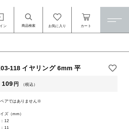
商品検索
イン
お気に入り
カート
ホーム
すべての商品
K03-118 イヤリング 6mm 平
★訳ありアウトレット★
（税込）
109
円
（税込）
【メッキ付】 製品
【メッキ付】 ブローチ台
※ペアではありません※
【はめこみパーツ】 銅板
イズ（mm）
【はめこみパーツ】 アルミ板
：12
ール
：11