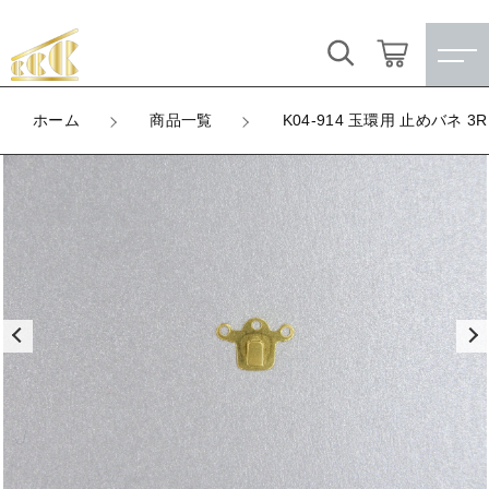
カートに商品を追加しました
キーワード検索
ログイン / 会員登録
ホーム
商品一覧
K04-914 玉環用 止めバネ 3R
K04-914 玉環用 止めバネ 3R
すべて
お気に入り
LOT
数量
こだわり検索
★訳ありアウトレット★
（税込）
親カテゴリ
【メッキ付】 製品
すべての商品
★訳ありアウトレット★
【メッキ付】 ブローチ台
子カテゴリ
ショッピングを続ける
【メッキ付】 製品
【はめこみパーツ】 銅板
【メッキ付】 ブローチ台
価格帯
カートを確認する
【はめこみパーツ】 アルミ板
【はめこみパーツ】 銅板
～