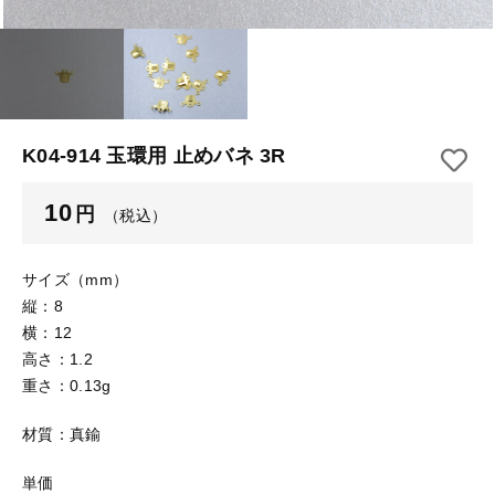
【はめこみパーツ】 アルミ板
【はめこみパーツ】 アミ
その他
【はめこみパーツ】 アミ
在庫あり
セール
【表金具】 皿・ミール皿
【表金具】 皿・ミール皿
並び順
【表金具】 浅皿
【表金具】 浅皿
K04-914 玉環用 止めバネ 3R
【表金具】 押皿・挽物
【表金具】 押皿・挽物
10
円
（税込）
【表金具】 4ッ爪
【表金具】 4ッ爪
【表金具】 透かしパーツ
サイズ（mm）
縦：8
【表金具】 平板
【表金具】 透かしパーツ
横：12
高さ：1.2
【表金具】 プレート
重さ：0.13g
【表金具】 平板
【留め金具】 ブローチピン
材質：真鍮
【表金具】 プレート
【留め金具】 丸カン・小判カン
単価