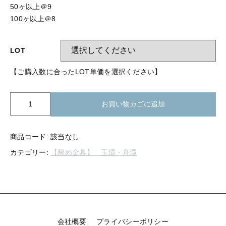
【留め金具】 指輪
50ヶ以上＠9
【留め金具】 ブローチピン
100ヶ以上＠8
【留め金具】 イヤリング
【留め金具】 丸カン・小判カン
【留め金具】 クリップ・差込
LOT
【留め金具】 指輪
【留め金具】 マスク用クリップ
【ご購入数に合ったLOT単価を選択ください】
【留め金具】 ネクタイピン
【留め金具】 イヤリング
K04-
【留め金具】 蝶タック
お買い物カゴに追加
914
【留め金具】 クリップ・差込
玉
【留め金具】 タイタック
環
商品コード:
該当なし
【留め金具】 スライダー
用
【留め金具】 マスク用クリップ
カテゴリー:
【留め金具】 玉環・舟環
止
【留め金具】 ループタイ金具
め
【留め金具】 ネクタイピン
バ
【留め金具】 スカーフ留め
ネ
3R
【留め金具】 蝶タック
【留め金具】 スティックピン
個
会社概要
プライバシーポリシー
【留め金具】 帯留め