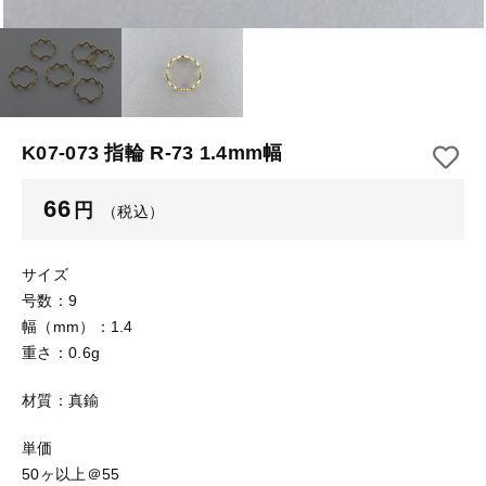
【はめこみパーツ】 アルミ板
【はめこみパーツ】 アミ
その他
【はめこみパーツ】 アミ
在庫あり
セール
【表金具】 皿・ミール皿
【表金具】 皿・ミール皿
並び順
【表金具】 浅皿
【表金具】 浅皿
K07-073 指輪 R-73 1.4mm幅
【表金具】 押皿・挽物
【表金具】 押皿・挽物
66
円
（税込）
【表金具】 4ッ爪
【表金具】 4ッ爪
【表金具】 透かしパーツ
サイズ
号数：9
【表金具】 平板
【表金具】 透かしパーツ
幅（mm）：1.4
重さ：0.6g
【表金具】 プレート
【表金具】 平板
材質：真鍮
【留め金具】 ブローチピン
【表金具】 プレート
【留め金具】 丸カン・小判カン
単価
50ヶ以上＠55