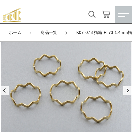
カートに商品を追加しました
キーワード検索
ログイン / 会員登録
ホーム
商品一覧
K07-073 指輪 R-73 1.4mm
K07-073 指輪 R-73 1.4mm幅
すべて
お気に入り
LOT
数量
こだわり検索
★訳ありアウトレット★
（税込）
親カテゴリ
【メッキ付】 製品
すべての商品
★訳ありアウトレット★
【メッキ付】 ブローチ台
子カテゴリ
ショッピングを続ける
【メッキ付】 製品
【はめこみパーツ】 銅板
【メッキ付】 ブローチ台
価格帯
カートを確認する
【はめこみパーツ】 アルミ板
【はめこみパーツ】 銅板
～