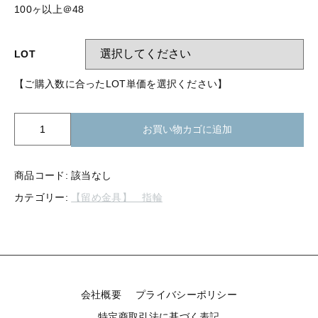
【留め金具】 指輪
100ヶ以上＠48
【留め金具】 ブローチピン
【留め金具】 イヤリング
【留め金具】 丸カン・小判カン
LOT
【留め金具】 クリップ・差込
【ご購入数に合ったLOT単価を選択ください】
【留め金具】 指輪
【留め金具】 マスク用クリップ
【留め金具】 ネクタイピン
K07-
【留め金具】 イヤリング
お買い物カゴに追加
073
【留め金具】 蝶タック
指
【留め金具】 クリップ・差込
輪
【留め金具】 タイタック
商品コード:
該当なし
R-
カテゴリー:
【留め金具】 指輪
73
【留め金具】 スライダー
【留め金具】 マスク用クリップ
1.4mm
【留め金具】 ループタイ金具
幅
【留め金具】 ネクタイピン
個
【留め金具】 スカーフ留め
【留め金具】 蝶タック
【留め金具】 スティックピン
会社概要
プライバシーポリシー
【留め金具】 帯留め
特定商取引法に基づく表記