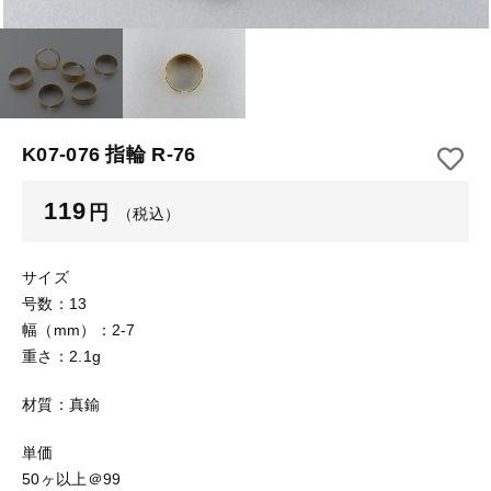
【はめこみパーツ】 アルミ板
【はめこみパーツ】 アミ
その他
【はめこみパーツ】 アミ
在庫あり
セール
【表金具】 皿・ミール皿
【表金具】 皿・ミール皿
並び順
【表金具】 浅皿
【表金具】 浅皿
K07-076 指輪 R-76
【表金具】 押皿・挽物
【表金具】 押皿・挽物
119
円
（税込）
【表金具】 4ッ爪
【表金具】 4ッ爪
【表金具】 透かしパーツ
サイズ
号数：13
【表金具】 平板
【表金具】 透かしパーツ
幅（mm）：2-7
重さ：2.1g
【表金具】 プレート
【表金具】 平板
材質：真鍮
【留め金具】 ブローチピン
【表金具】 プレート
【留め金具】 丸カン・小判カン
単価
50ヶ以上＠99