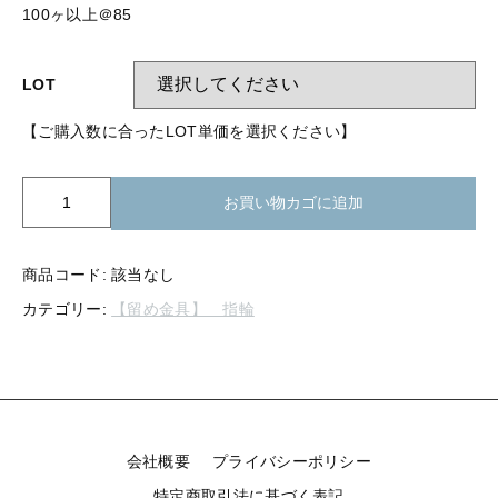
【留め金具】 指輪
100ヶ以上＠85
【留め金具】 ブローチピン
【留め金具】 イヤリング
【留め金具】 丸カン・小判カン
LOT
【留め金具】 クリップ・差込
【ご購入数に合ったLOT単価を選択ください】
【留め金具】 指輪
【留め金具】 マスク用クリップ
【留め金具】 ネクタイピン
K07-
【留め金具】 イヤリング
お買い物カゴに追加
076
【留め金具】 蝶タック
指
【留め金具】 クリップ・差込
輪
【留め金具】 タイタック
商品コード:
該当なし
R-
カテゴリー:
【留め金具】 指輪
76
【留め金具】 スライダー
【留め金具】 マスク用クリップ
個
【留め金具】 ループタイ金具
【留め金具】 ネクタイピン
【留め金具】 スカーフ留め
【留め金具】 蝶タック
【留め金具】 スティックピン
会社概要
プライバシーポリシー
【留め金具】 帯留め
特定商取引法に基づく表記