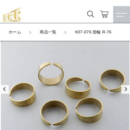
カートに商品を追加しました
キーワード検索
ログイン / 会員登録
ホーム
商品一覧
K07-076 指輪 R-76
K07-076 指輪 R-76
すべて
お気に入り
LOT
数量
こだわり検索
★訳ありアウトレット★
（税込）
親カテゴリ
【メッキ付】 製品
すべての商品
★訳ありアウトレット★
【メッキ付】 ブローチ台
子カテゴリ
ショッピングを続ける
【メッキ付】 製品
【はめこみパーツ】 銅板
【メッキ付】 ブローチ台
価格帯
カートを確認する
【はめこみパーツ】 アルミ板
【はめこみパーツ】 銅板
～