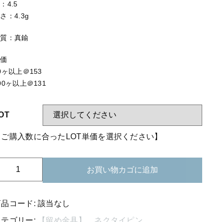
する
【はめこみパーツ】 アミ
：4.5
さ：4.3g
【表金具】 皿・ミール皿
材質：真鍮
【表金具】 浅皿
単価
【表金具】 押皿・挽物
0ヶ以上＠153
【表金具】 4ッ爪
00ヶ以上＠131
【表金具】 透かしパーツ
OT
【表金具】 平板
【ご購入数に合ったLOT単価を選択ください】
【表金具】 プレート
【留め金具】 ブローチピン
08-
お買い物カゴに追加
09
【留め金具】 丸カン・小判カン
タ
【留め金具】 指輪
イ
商品コード:
該当なし
止
カテゴリー:
【留め金具】 ネクタイピン
【留め金具】 イヤリング