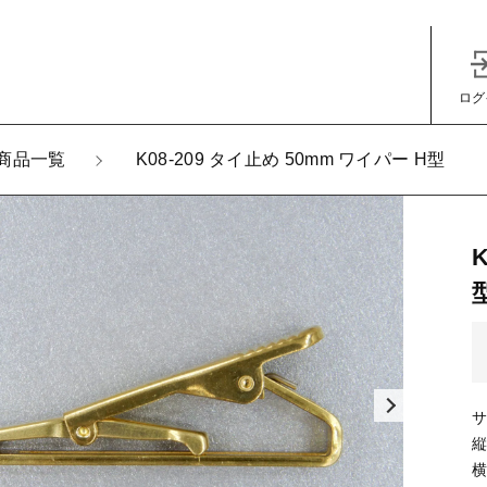
ログ
加しました
商品一覧
K08-209 タイ止め 50mm ワイパー H型
-209 タイ止め 50mm ワイパー H型
子カテゴリ
サ
その他
縦
横
在庫あり
セ