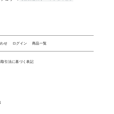
め
0mm
【留め金具】 クリップ・差込
ワ
【留め金具】 マスク用クリップ
イ
パ
【留め金具】 ネクタイピン
ー
【留め金具】 蝶タック
合わせ
ログイン
商品一覧
型
【留め金具】 タイタック
個
【留め金具】 スライダー
商取引法に基づく表記
【留め金具】 ループタイ金具
【留め金具】 スカーフ留め
【留め金具】 スティックピン
【留め金具】 帯留め
属
【留め金具】 紐止め・コの字