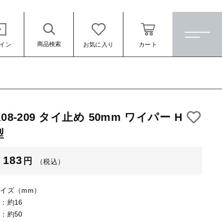
商品検索
イン
お気に入り
カート
ホーム
すべての商品
K08-209 タイ止め 50mm ワイパー H
★訳ありアウトレット★
型
（税込）
【メッキ付】 製品
183
円
（税込）
【メッキ付】 ブローチ台
【はめこみパーツ】 銅板
イズ（mm）
：約16
【はめこみパーツ】 アルミ板
：約50
ール