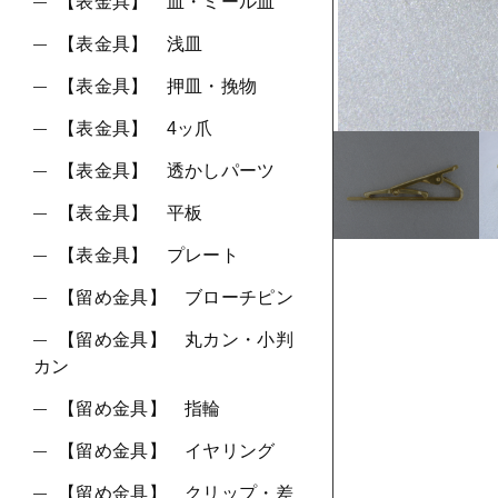
ショ
【表金具】 皿・ミール皿
【表金具】 浅皿
並び順
【表金具】 押皿・挽物
【表金具】 4ッ爪
【表金具】 透かしパーツ
【表金具】 平板
【表金具】 プレート
【留め金具】 ブローチピン
【留め金具】 丸カン・小判
カン
【留め金具】 指輪
【留め金具】 イヤリング
【留め金具】 クリップ・差