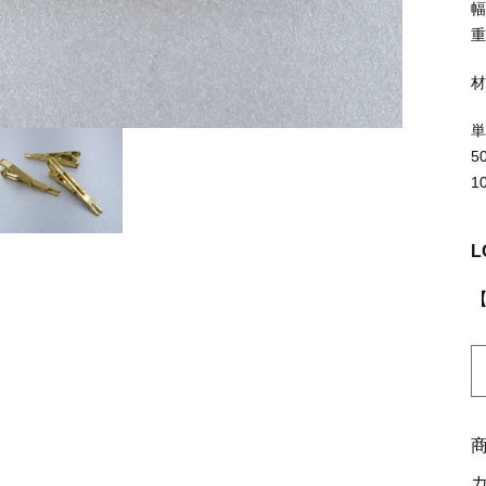
ッピングを続ける
カートを確認
幅
重
5
1
L
K
2