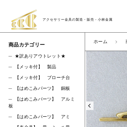
アクセサリー金具の製造・販売 - 小林金属
カートに商品を追
ホーム
商品カテゴリー
★訳ありアウトレット★
【メッキ付】 製品
K08
親カテゴリ
LOT
【メッキ付】 ブローチ台
数量
【はめこみパーツ】 銅板
【はめこみパーツ】 アルミ
板
価格帯
【はめこみパーツ】 アミ
～