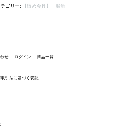
ン
カテゴリー:
【留め金具】 服飾
ジ
【留め金具】 クリップ・差込
ボ
【留め金具】 マスク用クリップ
タ
ン
【留め金具】 ネクタイピン
-
ype
【留め金具】 蝶タック
6mm
合わせ
ログイン
商品一覧
【留め金具】 タイタック
個
【留め金具】 スライダー
商取引法に基づく表記
【留め金具】 ループタイ金具
【留め金具】 スカーフ留め
【留め金具】 スティックピン
【留め金具】 帯留め
属
【留め金具】 紐止め・コの字