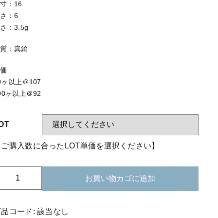
する
【はめこみパーツ】 アミ
寸：16
さ：6
【表金具】 皿・ミール皿
さ：3.5g
【表金具】 浅皿
材質：真鍮
【表金具】 押皿・挽物
単価
【表金具】 4ッ爪
0ヶ以上＠107
00ヶ以上＠92
【表金具】 透かしパーツ
【表金具】 平板
OT
【表金具】 プレート
【ご購入数に合ったLOT単価を選択ください】
【留め金具】 ブローチピン
08-
【留め金具】 丸カン・小判カン
お買い物カゴに追加
28
【留め金具】 指輪
ア
レ
商品コード:
該当なし
【留め金具】 イヤリング