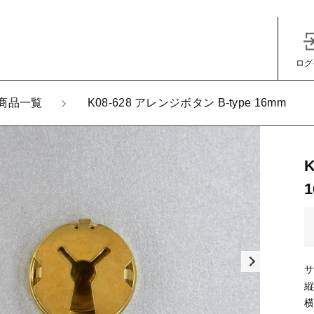
ログ
加しました
商品一覧
K08-628 アレンジボタン B-type 16mm
-628 アレンジボタン B-type 16mm
子カテゴリ
サ
その他
縦
横
在庫あり
セ