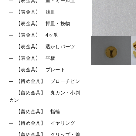
ショ
【表金具】 皿・ミール皿
【表金具】 浅皿
並び順
【表金具】 押皿・挽物
【表金具】 4ッ爪
【表金具】 透かしパーツ
【表金具】 平板
【表金具】 プレート
【留め金具】 ブローチピン
【留め金具】 丸カン・小判
カン
【留め金具】 指輪
【留め金具】 イヤリング
【留め金具】 クリップ・差