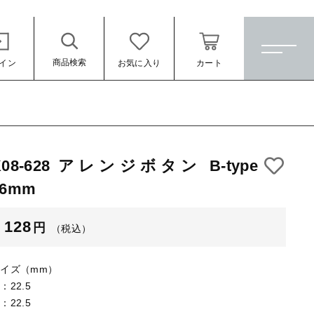
商品検索
イン
お気に入り
カート
ホーム
すべての商品
K08-628 アレンジボタン B-type
★訳ありアウトレット★
16mm
（税込）
【メッキ付】 製品
128
円
（税込）
【メッキ付】 ブローチ台
【はめこみパーツ】 銅板
イズ（mm）
：22.5
【はめこみパーツ】 アルミ板
：22.5
ール