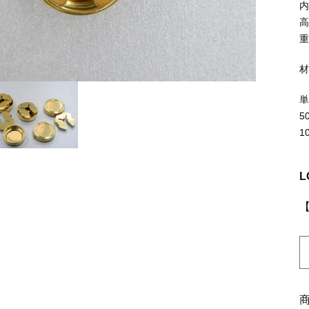
ッピングを続ける
カートを確認
内
高
重
5
1
L
K
6