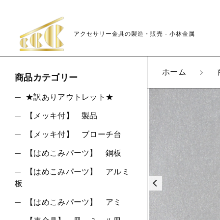
アクセサリー金具の製造・販売 - 小林金属
カートに商品を追
ホーム
商品カテゴリー
★訳ありアウトレット★
【メッキ付】 製品
K08
親カテゴリ
LOT
【メッキ付】 ブローチ台
数量
【はめこみパーツ】 銅板
【はめこみパーツ】 アルミ
板
価格帯
【はめこみパーツ】 アミ
～