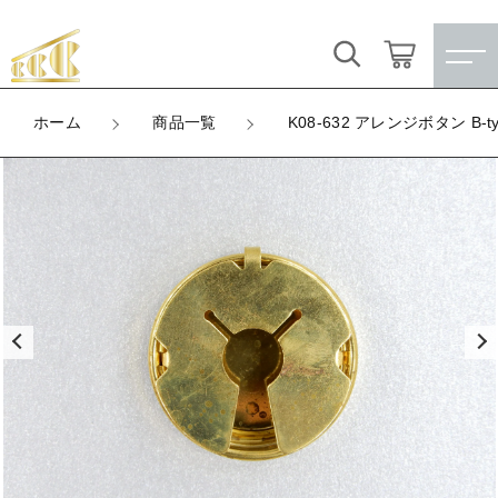
カートに商品を追加しました
キーワード検索
ログイン / 会員登録
ホーム
商品一覧
K08-632 アレンジボタン B-ty
K08-632 アレンジボタン B-type 23mm
すべて
お気に入り
LOT
数量
こだわり検索
★訳ありアウトレット★
（税込）
親カテゴリ
【メッキ付】 製品
すべての商品
★訳ありアウトレット★
【メッキ付】 ブローチ台
子カテゴリ
ショッピングを続ける
【メッキ付】 製品
【はめこみパーツ】 銅板
【メッキ付】 ブローチ台
価格帯
カートを確認する
【はめこみパーツ】 アルミ板
【はめこみパーツ】 銅板
～