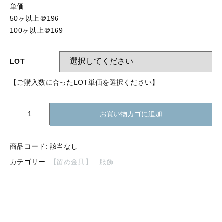
【留め金具】 指輪
単価
【留め金具】 ブローチピン
50ヶ以上＠196
【留め金具】 イヤリング
100ヶ以上＠169
【留め金具】 丸カン・小判カン
【留め金具】 クリップ・差込
【留め金具】 指輪
LOT
【留め金具】 マスク用クリップ
【留め金具】 ネクタイピン
【ご購入数に合ったLOT単価を選択ください】
【留め金具】 イヤリング
【留め金具】 蝶タック
K08-
お買い物カゴに追加
【留め金具】 クリップ・差込
【留め金具】 タイタック
632
ア
【留め金具】 スライダー
【留め金具】 マスク用クリップ
レ
商品コード:
該当なし
ン
【留め金具】 ループタイ金具
カテゴリー:
【留め金具】 服飾
ジ
【留め金具】 ネクタイピン
ボ
【留め金具】 スカーフ留め
タ
ン
【留め金具】 蝶タック
【留め金具】 スティックピン
B-
type
【留め金具】 帯留め