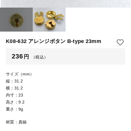
【はめこみパーツ】 アルミ板
【はめこみパーツ】 アミ
その他
【はめこみパーツ】 アミ
在庫あり
セール
【表金具】 皿・ミール皿
【表金具】 皿・ミール皿
並び順
【表金具】 浅皿
【表金具】 浅皿
K08-632 アレンジボタン B-type 23mm
【表金具】 押皿・挽物
【表金具】 押皿・挽物
236
円
（税込）
【表金具】 4ッ爪
【表金具】 4ッ爪
【表金具】 透かしパーツ
サイズ（mm）
縦：31.2
【表金具】 平板
【表金具】 透かしパーツ
横：31.2
内寸：23
【表金具】 プレート
高さ：9.2
【表金具】 平板
【留め金具】 ブローチピン
重さ：9g
【表金具】 プレート
【留め金具】 丸カン・小判カン
材質：真鍮