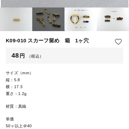
【はめこみパーツ】 アルミ板
【はめこみパーツ】 アミ
その他
【はめこみパーツ】 アミ
在庫あり
セール
【表金具】 皿・ミール皿
【表金具】 皿・ミール皿
並び順
【表金具】 浅皿
【表金具】 浅皿
K09-010 スカーフ留め 箱 1ヶ穴
【表金具】 押皿・挽物
【表金具】 押皿・挽物
48
円
（税込）
【表金具】 4ッ爪
【表金具】 4ッ爪
【表金具】 透かしパーツ
サイズ（mm）
縦：5.8
【表金具】 平板
【表金具】 透かしパーツ
横：17.3
重さ：1.2g
【表金具】 プレート
【表金具】 平板
材質：真鍮
【留め金具】 ブローチピン
【表金具】 プレート
【留め金具】 丸カン・小判カン
単価
50ヶ以上＠40