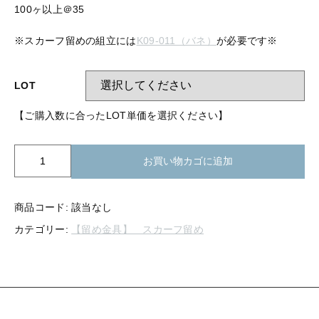
【留め金具】 指輪
100ヶ以上＠35
【留め金具】 ブローチピン
【留め金具】 イヤリング
※スカーフ留めの組立には
K09-011（バネ）
が必要です※
【留め金具】 丸カン・小判カン
【留め金具】 クリップ・差込
LOT
【留め金具】 指輪
【留め金具】 マスク用クリップ
【ご購入数に合ったLOT単価を選択ください】
【留め金具】 ネクタイピン
【留め金具】 イヤリング
【留め金具】 蝶タック
K09-
お買い物カゴに追加
【留め金具】 クリップ・差込
010
【留め金具】 タイタック
ス
【留め金具】 スライダー
カ
【留め金具】 マスク用クリップ
商品コード:
該当なし
ー
カテゴリー:
【留め金具】 スカーフ留め
【留め金具】 ループタイ金具
フ
【留め金具】 ネクタイピン
留
【留め金具】 スカーフ留め
め
箱
【留め金具】 蝶タック
【留め金具】 スティックピン
1
ヶ
【留め金具】 帯留め