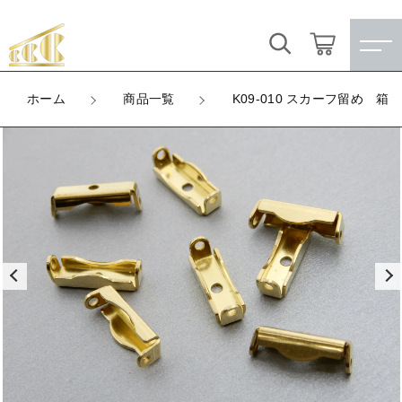
カートに商品を追加しました
キーワード検索
ログイン / 会員登録
ホーム
商品一覧
K09-010 スカーフ留め 箱
K09-010 スカーフ留め 箱 1ヶ穴
すべて
お気に入り
LOT
数量
こだわり検索
★訳ありアウトレット★
（税込）
親カテゴリ
【メッキ付】 製品
すべての商品
★訳ありアウトレット★
【メッキ付】 ブローチ台
子カテゴリ
ショッピングを続ける
【メッキ付】 製品
【はめこみパーツ】 銅板
【メッキ付】 ブローチ台
価格帯
カートを確認する
【はめこみパーツ】 アルミ板
【はめこみパーツ】 銅板
～