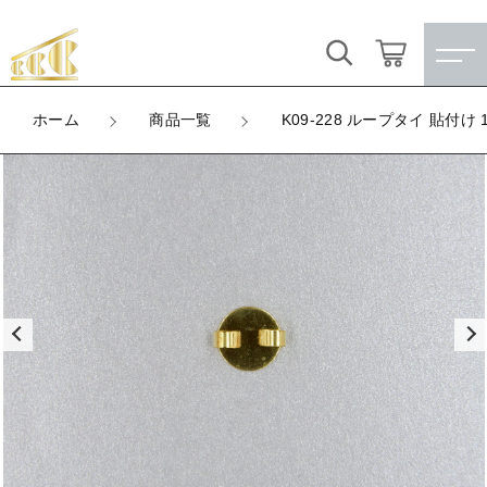
カートに商品を追加しました
キーワード検索
ログイン / 会員登録
ホーム
商品一覧
K09-228 ループタイ 貼付け 
K09-228 ループタイ 貼付け 10mm丸
すべて
お気に入り
LOT
数量
こだわり検索
★訳ありアウトレット★
（税込）
親カテゴリ
【メッキ付】 製品
すべての商品
★訳ありアウトレット★
【メッキ付】 ブローチ台
子カテゴリ
ショッピングを続ける
【メッキ付】 製品
【はめこみパーツ】 銅板
【メッキ付】 ブローチ台
価格帯
カートを確認する
【はめこみパーツ】 アルミ板
【はめこみパーツ】 銅板
～