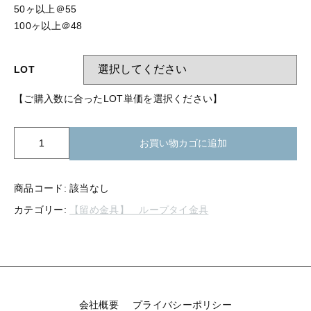
【留め金具】 指輪
50ヶ以上＠55
【留め金具】 ブローチピン
100ヶ以上＠48
【留め金具】 イヤリング
【留め金具】 丸カン・小判カン
【留め金具】 クリップ・差込
LOT
【留め金具】 指輪
【留め金具】 マスク用クリップ
【ご購入数に合ったLOT単価を選択ください】
【留め金具】 ネクタイピン
【留め金具】 イヤリング
K09-
【留め金具】 蝶タック
お買い物カゴに追加
228
【留め金具】 クリップ・差込
ル
【留め金具】 タイタック
ー
商品コード:
該当なし
【留め金具】 スライダー
プ
【留め金具】 マスク用クリップ
カテゴリー:
【留め金具】 ループタイ金具
タ
【留め金具】 ループタイ金具
イ
【留め金具】 ネクタイピン
貼
【留め金具】 スカーフ留め
付
け
【留め金具】 蝶タック
【留め金具】 スティックピン
10mm
丸
会社概要
プライバシーポリシー
【留め金具】 帯留め