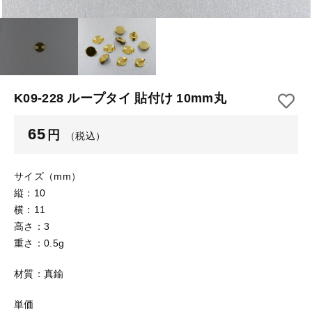
【はめこみパーツ】 アルミ板
【はめこみパーツ】 アミ
その他
【はめこみパーツ】 アミ
在庫あり
セール
【表金具】 皿・ミール皿
【表金具】 皿・ミール皿
並び順
【表金具】 浅皿
【表金具】 浅皿
K09-228 ループタイ 貼付け 10mm丸
【表金具】 押皿・挽物
【表金具】 押皿・挽物
65
円
（税込）
【表金具】 4ッ爪
【表金具】 4ッ爪
【表金具】 透かしパーツ
サイズ（mm）
縦：10
【表金具】 平板
【表金具】 透かしパーツ
横：11
高さ：3
【表金具】 プレート
重さ：0.5g
【表金具】 平板
【留め金具】 ブローチピン
材質：真鍮
【表金具】 プレート
【留め金具】 丸カン・小判カン
単価