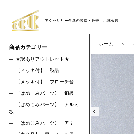
アクセサリー金具の製造・販売 - 小林金属
カートに商品を追
ホーム
商品カテゴリー
★訳ありアウトレット★
【メッキ付】 製品
K09
親カテゴリ
LOT
【メッキ付】 ブローチ台
数量
【はめこみパーツ】 銅板
【はめこみパーツ】 アルミ
板
価格帯
【はめこみパーツ】 アミ
～