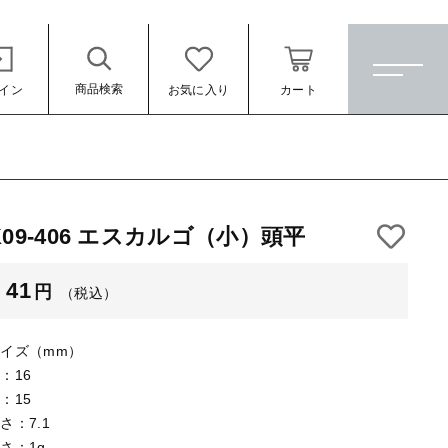
商品検索
イン
お気に入り
カート
ホーム
すべての商品
K09-406 エスカルゴ（小）頭平
★訳ありアウトレット★
（税込）
41
円
（税込）
【メッキ付】 製品
【メッキ付】 ブローチ台
イズ（mm）
【はめこみパーツ】 銅板
：16
：15
【はめこみパーツ】 アルミ板
さ：7.1
ール
さ：1g