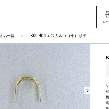
ログ
加しました
商品一覧
K09-406 エスカルゴ（小）頭平
-406 エスカルゴ（小）頭平
子カテゴリ
サ
縦
その他
横
高
在庫あり
セ
重