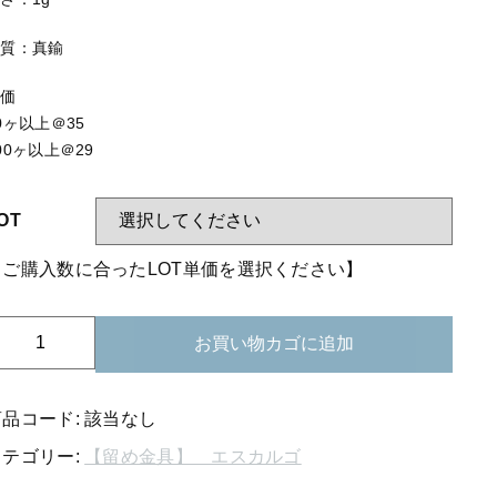
する
【はめこみパーツ】 アミ
材質：真鍮
【表金具】 皿・ミール皿
【表金具】 浅皿
単価
0ヶ以上＠35
【表金具】 押皿・挽物
00ヶ以上＠29
【表金具】 4ッ爪
OT
【表金具】 透かしパーツ
【ご購入数に合ったLOT単価を選択ください】
【表金具】 平板
【表金具】 プレート
09-
お買い物カゴに追加
【留め金具】 ブローチピン
06
エ
【留め金具】 丸カン・小判カン
ス
商品コード:
該当なし
カ
【留め金具】 指輪
カテゴリー:
【留め金具】 エスカルゴ
ル
【留め金具】 イヤリング