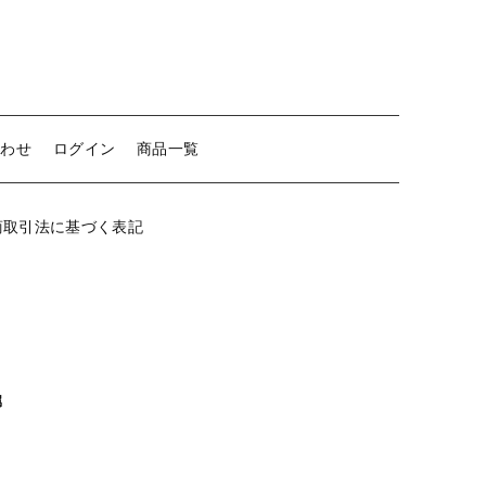
ゴ
（小）
【留め金具】 クリップ・差込
頭
平
【留め金具】 マスク用クリップ
個
【留め金具】 ネクタイピン
合わせ
ログイン
商品一覧
【留め金具】 蝶タック
【留め金具】 タイタック
商取引法に基づく表記
【留め金具】 スライダー
【留め金具】 ループタイ金具
【留め金具】 スカーフ留め
【留め金具】 スティックピン
属
【留め金具】 帯留め
【留め金具】 紐止め・コの字