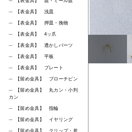
ショ
【表金具】 皿・ミール皿
【表金具】 浅皿
並び順
【表金具】 押皿・挽物
【表金具】 4ッ爪
【表金具】 透かしパーツ
【表金具】 平板
【表金具】 プレート
【留め金具】 ブローチピン
【留め金具】 丸カン・小判
カン
【留め金具】 指輪
【留め金具】 イヤリング
【留め金具】 クリップ・差