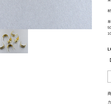
ッピングを続ける
カートを確認
5
1
L
K
4