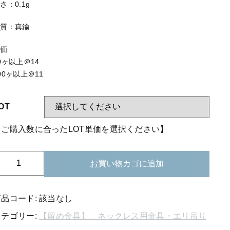
する
【はめこみパーツ】 アミ
さ：0.1g
【表金具】 皿・ミール皿
材質：真鍮
【表金具】 浅皿
単価
0ヶ以上＠14
【表金具】 押皿・挽物
00ヶ以上＠11
【表金具】 4ッ爪
【表金具】 透かしパーツ
OT
【表金具】 平板
【ご購入数に合ったLOT単価を選択ください】
【表金具】 プレート
10-
お買い物カゴに追加
【留め金具】 ブローチピン
03
バ
【留め金具】 丸カン・小判カン
チ
商品コード:
該当なし
【留め金具】 指輪
カ
カテゴリー:
【留め金具】 ネックレス用金具・エリ吊り
ン
【留め金具】 イヤリング