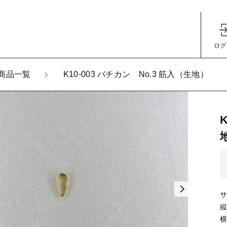
ログ
加しました
商品一覧
K10-003 バチカン No.3 筋入（生地）
-003 バチカン No.3 筋入（生地）
子カテゴリ
サ
その他
縦
横
在庫あり
セ