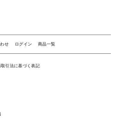
o.3
筋
【留め金具】 クリップ・差込
入
【留め金具】 マスク用クリップ
（生
地）
【留め金具】 ネクタイピン
個
合わせ
ログイン
商品一覧
【留め金具】 蝶タック
【留め金具】 タイタック
商取引法に基づく表記
【留め金具】 スライダー
【留め金具】 ループタイ金具
【留め金具】 スカーフ留め
【留め金具】 スティックピン
属
【留め金具】 帯留め
【留め金具】 紐止め・コの字