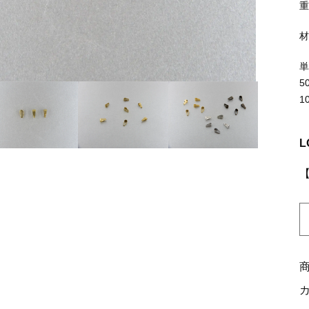
ッピングを続ける
カートを確認
重
5
1
L
K
0