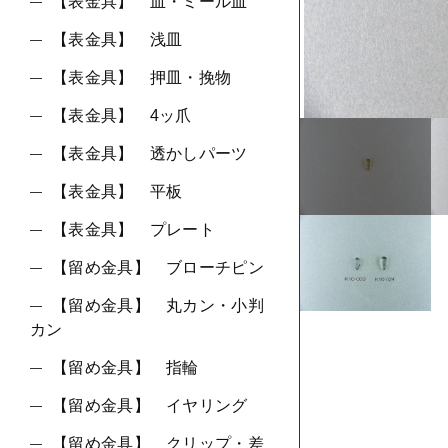
ショ
【表金具】 皿・ミール皿
【表金具】 浅皿
並び順
【表金具】 押皿・挽物
【表金具】 4ッ爪
【表金具】 透かしパーツ
【表金具】 平板
【表金具】 プレート
【留め金具】 ブローチピン
【留め金具】 丸カン・小判
カン
【留め金具】 指輪
【留め金具】 イヤリング
【留め金具】 クリップ・差