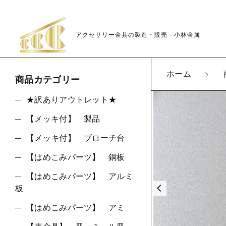
アクセサリー金具の製造・販売 - 小林金属
カートに商品を追
ホーム
商品カテゴリー
★訳ありアウトレット★
【メッキ付】 製品
K10
親カテゴリ
LOT
【メッキ付】 ブローチ台
数量
【はめこみパーツ】 銅板
【はめこみパーツ】 アルミ
板
価格帯
【はめこみパーツ】 アミ
～