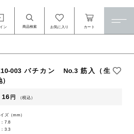
商品検索
イン
お気に入り
カート
ホーム
すべての商品
K10-003 バチカン No.3 筋入（生
★訳ありアウトレット★
地）
（税込）
【メッキ付】 製品
16
円
（税込）
【メッキ付】 ブローチ台
【はめこみパーツ】 銅板
イズ（mm）
：7.8
【はめこみパーツ】 アルミ板
：3.3
ール