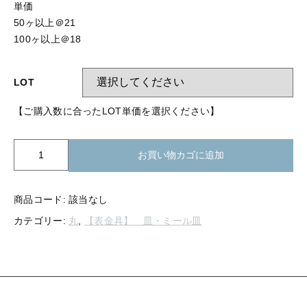
【留め金具】 指輪
単価
【留め金具】 ブローチピン
50ヶ以上＠21
【留め金具】 イヤリング
100ヶ以上＠18
【留め金具】 丸カン・小判カン
【留め金具】 クリップ・差込
LOT
【留め金具】 指輪
【留め金具】 マスク用クリップ
【ご購入数に合ったLOT単価を選択ください】
【留め金具】 ネクタイピン
【留め金具】 イヤリング
【留め金具】 蝶タック
K20-
お買い物カゴに追加
【留め金具】 クリップ・差込
015
【留め金具】 タイタック
丸
【留め金具】 スライダー
皿
【留め金具】 マスク用クリップ
商品コード:
該当なし
11mm
カテゴリー:
丸
,
【表金具】 皿・ミール皿
【留め金具】 ループタイ金具
ミ
【留め金具】 ネクタイピン
ー
【留め金具】 スカーフ留め
ル
個
【留め金具】 蝶タック
【留め金具】 スティックピン
【留め金具】 帯留め