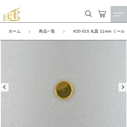
カートに商品を追加しました
キーワード検索
ログイン / 会員登録
ホーム
商品一覧
K20-015 丸皿 11mm ミール
K20-015 丸皿 11mm ミール
すべて
お気に入り
LOT
数量
こだわり検索
★訳ありアウトレット★
（税込）
親カテゴリ
【メッキ付】 製品
すべての商品
★訳ありアウトレット★
【メッキ付】 ブローチ台
子カテゴリ
ショッピングを続ける
【メッキ付】 製品
【はめこみパーツ】 銅板
【メッキ付】 ブローチ台
価格帯
カートを確認する
【はめこみパーツ】 アルミ板
【はめこみパーツ】 銅板
～