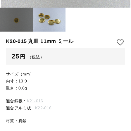
【はめこみパーツ】 アルミ板
【はめこみパーツ】 アミ
その他
【はめこみパーツ】 アミ
在庫あり
セール
【表金具】 皿・ミール皿
【表金具】 皿・ミール皿
並び順
【表金具】 浅皿
【表金具】 浅皿
K20-015 丸皿 11mm ミール
【表金具】 押皿・挽物
【表金具】 押皿・挽物
25
円
（税込）
【表金具】 4ッ爪
【表金具】 4ッ爪
【表金具】 透かしパーツ
サイズ（mm）
内寸：10.9
【表金具】 平板
【表金具】 透かしパーツ
重さ：0.6g
【表金具】 プレート
適合銅板：
K21-016
【表金具】 平板
適合アルミ板：
K22-016
【留め金具】 ブローチピン
【表金具】 プレート
【留め金具】 丸カン・小判カン
材質：真鍮