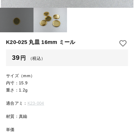
【はめこみパーツ】 アルミ板
【はめこみパーツ】 アミ
その他
【はめこみパーツ】 アミ
在庫あり
セール
【表金具】 皿・ミール皿
【表金具】 皿・ミール皿
並び順
【表金具】 浅皿
【表金具】 浅皿
K20-025 丸皿 16mm ミール
【表金具】 押皿・挽物
【表金具】 押皿・挽物
39
円
（税込）
【表金具】 4ッ爪
【表金具】 4ッ爪
【表金具】 透かしパーツ
サイズ（mm）
内寸：15.9
【表金具】 平板
【表金具】 透かしパーツ
重さ：1.2g
【表金具】 プレート
適合アミ：
K23-004
【表金具】 平板
【留め金具】 ブローチピン
材質：真鍮
【表金具】 プレート
【留め金具】 丸カン・小判カン
単価