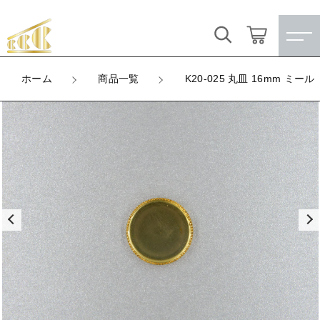
カートに商品を追加しました
キーワード検索
ログイン / 会員登録
ホーム
商品一覧
K20-025 丸皿 16mm ミール
K20-025 丸皿 16mm ミール
すべて
お気に入り
LOT
数量
こだわり検索
★訳ありアウトレット★
（税込）
親カテゴリ
【メッキ付】 製品
すべての商品
★訳ありアウトレット★
【メッキ付】 ブローチ台
子カテゴリ
ショッピングを続ける
【メッキ付】 製品
【はめこみパーツ】 銅板
【メッキ付】 ブローチ台
価格帯
カートを確認する
【はめこみパーツ】 アルミ板
【はめこみパーツ】 銅板
～