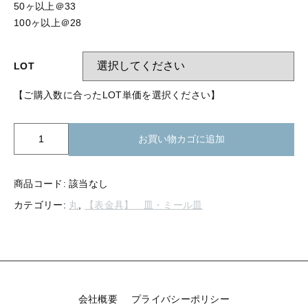
【留め金具】 指輪
50ヶ以上＠33
【留め金具】 ブローチピン
100ヶ以上＠28
【留め金具】 イヤリング
【留め金具】 丸カン・小判カン
【留め金具】 クリップ・差込
LOT
【留め金具】 指輪
【留め金具】 マスク用クリップ
【ご購入数に合ったLOT単価を選択ください】
【留め金具】 ネクタイピン
【留め金具】 イヤリング
K20-
お買い物カゴに追加
【留め金具】 蝶タック
025
【留め金具】 クリップ・差込
丸
【留め金具】 タイタック
皿
商品コード:
該当なし
16mm
【留め金具】 スライダー
【留め金具】 マスク用クリップ
カテゴリー:
丸
,
【表金具】 皿・ミール皿
ミ
ー
【留め金具】 ループタイ金具
【留め金具】 ネクタイピン
ル
【留め金具】 スカーフ留め
個
【留め金具】 蝶タック
【留め金具】 スティックピン
会社概要
プライバシーポリシー
【留め金具】 帯留め