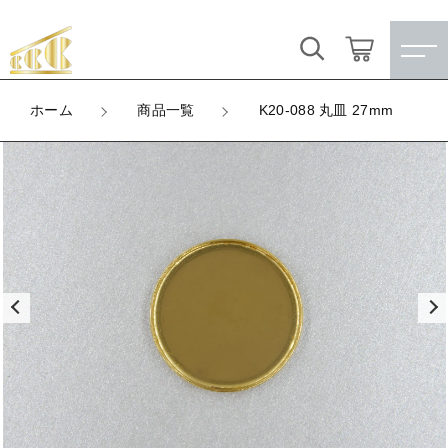
カートに商品を追加しました
キーワード検索
ログイン / 会員登録
ホーム
商品一覧
K20-088 丸皿 27mm
K20-088 丸皿 27mm
すべて
お気に入り
LOT
数量
こだわり検索
★訳ありアウトレット★
（税込）
親カテゴリ
【メッキ付】 製品
すべての商品
★訳ありアウトレット★
【メッキ付】 ブローチ台
子カテゴリ
ショッピングを続ける
【メッキ付】 製品
【はめこみパーツ】 銅板
【メッキ付】 ブローチ台
価格帯
カートを確認する
【はめこみパーツ】 アルミ板
【はめこみパーツ】 銅板
～