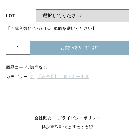
【留め金具】 指輪
【留め金具】 ブローチピン
【留め金具】 イヤリング
LOT
【留め金具】 丸カン・小判カン
【留め金具】 クリップ・差込
【ご購入数に合ったLOT単価を選択ください】
【留め金具】 指輪
【留め金具】 マスク用クリップ
K20-
お買い物カゴに追加
【留め金具】 ネクタイピン
088
【留め金具】 イヤリング
丸
【留め金具】 蝶タック
皿
商品コード:
該当なし
【留め金具】 クリップ・差込
27mm
【留め金具】 タイタック
カテゴリー:
丸
,
【表金具】 皿・ミール皿
個
【留め金具】 スライダー
【留め金具】 マスク用クリップ
【留め金具】 ループタイ金具
【留め金具】 ネクタイピン
【留め金具】 スカーフ留め
会社概要
プライバシーポリシー
【留め金具】 蝶タック
【留め金具】 スティックピン
特定商取引法に基づく表記
【留め金具】 帯留め