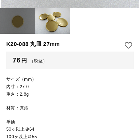
【はめこみパーツ】 アルミ板
【はめこみパーツ】 アミ
その他
【はめこみパーツ】 アミ
在庫あり
セール
【表金具】 皿・ミール皿
【表金具】 皿・ミール皿
並び順
【表金具】 浅皿
【表金具】 浅皿
K20-088 丸皿 27mm
【表金具】 押皿・挽物
【表金具】 押皿・挽物
76
円
（税込）
【表金具】 4ッ爪
【表金具】 4ッ爪
【表金具】 透かしパーツ
サイズ（mm）
内寸：27.0
【表金具】 平板
【表金具】 透かしパーツ
重さ：2.8g
【表金具】 プレート
材質：真鍮
【表金具】 平板
【留め金具】 ブローチピン
単価
【表金具】 プレート
【留め金具】 丸カン・小判カン
50ヶ以上＠64
100ヶ以上＠55