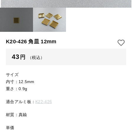
【はめこみパーツ】 アルミ板
【はめこみパーツ】 アミ
その他
【はめこみパーツ】 アミ
在庫あり
セール
【表金具】 皿・ミール皿
【表金具】 皿・ミール皿
並び順
【表金具】 浅皿
【表金具】 浅皿
K20-426 角皿 12mm
【表金具】 押皿・挽物
【表金具】 押皿・挽物
43
円
（税込）
【表金具】 4ッ爪
【表金具】 4ッ爪
【表金具】 透かしパーツ
サイズ
内寸：12.5mm
【表金具】 平板
【表金具】 透かしパーツ
重さ：0.9g
【表金具】 プレート
適合アルミ板：
K22-426
【表金具】 平板
【留め金具】 ブローチピン
材質：真鍮
【表金具】 プレート
【留め金具】 丸カン・小判カン
単価