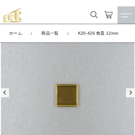
カートに商品を追加しました
キーワード検索
ログイン / 会員登録
ホーム
商品一覧
K20-426 角皿 12mm
K20-426 角皿 12mm
すべて
お気に入り
LOT
数量
こだわり検索
★訳ありアウトレット★
（税込）
親カテゴリ
【メッキ付】 製品
すべての商品
★訳ありアウトレット★
【メッキ付】 ブローチ台
子カテゴリ
ショッピングを続ける
【メッキ付】 製品
【はめこみパーツ】 銅板
【メッキ付】 ブローチ台
価格帯
カートを確認する
【はめこみパーツ】 アルミ板
【はめこみパーツ】 銅板
～