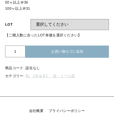
【留め金具】 指輪
50ヶ以上＠36
【留め金具】 ブローチピン
100ヶ以上＠31
【留め金具】 イヤリング
【留め金具】 丸カン・小判カン
【留め金具】 クリップ・差込
LOT
【留め金具】 指輪
【留め金具】 マスク用クリップ
【ご購入数に合ったLOT単価を選択ください】
【留め金具】 ネクタイピン
【留め金具】 イヤリング
K20-
お買い物カゴに追加
【留め金具】 蝶タック
426
【留め金具】 クリップ・差込
角
【留め金具】 タイタック
皿
商品コード:
該当なし
12mm
【留め金具】 スライダー
【留め金具】 マスク用クリップ
カテゴリー:
角
,
【表金具】 皿・ミール皿
個
【留め金具】 ループタイ金具
【留め金具】 ネクタイピン
【留め金具】 スカーフ留め
【留め金具】 蝶タック
【留め金具】 スティックピン
会社概要
プライバシーポリシー
【留め金具】 帯留め