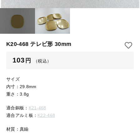
【はめこみパーツ】 アルミ板
【はめこみパーツ】 アミ
その他
【はめこみパーツ】 アミ
在庫あり
セール
【表金具】 皿・ミール皿
【表金具】 皿・ミール皿
並び順
【表金具】 浅皿
【表金具】 浅皿
K20-468 テレビ形 30mm
【表金具】 押皿・挽物
【表金具】 押皿・挽物
103
円
（税込）
【表金具】 4ッ爪
【表金具】 4ッ爪
【表金具】 透かしパーツ
サイズ
内寸：29.8mm
【表金具】 平板
【表金具】 透かしパーツ
重さ：3.8g
【表金具】 プレート
適合銅板：
K21-468
【表金具】 平板
適合アルミ板：
K22-468
【留め金具】 ブローチピン
【表金具】 プレート
【留め金具】 丸カン・小判カン
材質：真鍮