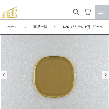
カートに商品を追加しました
キーワード検索
ログイン / 会員登録
ホーム
商品一覧
K20-468 テレビ形 30mm
K20-468 テレビ形 30mm
すべて
お気に入り
LOT
数量
こだわり検索
★訳ありアウトレット★
（税込）
親カテゴリ
【メッキ付】 製品
すべての商品
★訳ありアウトレット★
【メッキ付】 ブローチ台
子カテゴリ
ショッピングを続ける
【メッキ付】 製品
【はめこみパーツ】 銅板
【メッキ付】 ブローチ台
価格帯
カートを確認する
【はめこみパーツ】 アルミ板
【はめこみパーツ】 銅板
～