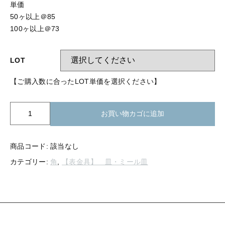
【留め金具】 指輪
単価
【留め金具】 ブローチピン
50ヶ以上＠85
【留め金具】 イヤリング
100ヶ以上＠73
【留め金具】 丸カン・小判カン
【留め金具】 クリップ・差込
LOT
【留め金具】 指輪
【留め金具】 マスク用クリップ
【ご購入数に合ったLOT単価を選択ください】
【留め金具】 ネクタイピン
【留め金具】 イヤリング
【留め金具】 蝶タック
K20-
お買い物カゴに追加
【留め金具】 クリップ・差込
468
【留め金具】 タイタック
テ
【留め金具】 スライダー
レ
【留め金具】 マスク用クリップ
商品コード:
該当なし
ビ
カテゴリー:
角
,
【表金具】 皿・ミール皿
【留め金具】 ループタイ金具
形
【留め金具】 ネクタイピン
30mm
【留め金具】 スカーフ留め
個
【留め金具】 蝶タック
【留め金具】 スティックピン
【留め金具】 帯留め