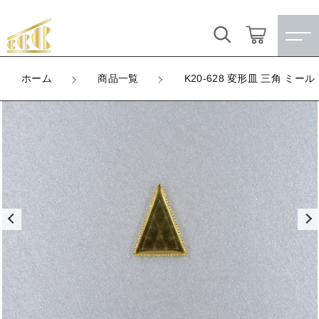
カートに商品を追加しました
キーワード検索
ログイン / 会員登録
ホーム
商品一覧
K20-628 変形皿 三角 ミール
K20-628 変形皿 三角 ミール
すべて
お気に入り
LOT
数量
こだわり検索
★訳ありアウトレット★
（税込）
親カテゴリ
【メッキ付】 製品
すべての商品
★訳ありアウトレット★
【メッキ付】 ブローチ台
子カテゴリ
ショッピングを続ける
【メッキ付】 製品
【はめこみパーツ】 銅板
【メッキ付】 ブローチ台
価格帯
カートを確認する
【はめこみパーツ】 アルミ板
【はめこみパーツ】 銅板
～