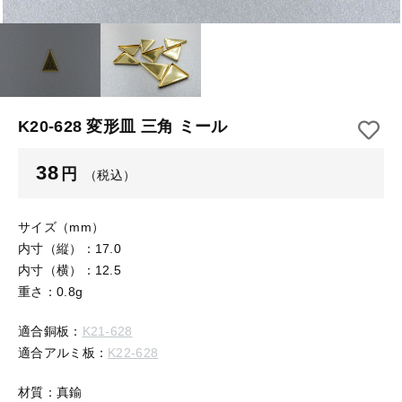
【はめこみパーツ】 アルミ板
【はめこみパーツ】 アミ
その他
【はめこみパーツ】 アミ
在庫あり
セール
【表金具】 皿・ミール皿
【表金具】 皿・ミール皿
並び順
【表金具】 浅皿
【表金具】 浅皿
K20-628 変形皿 三角 ミール
【表金具】 押皿・挽物
【表金具】 押皿・挽物
38
円
（税込）
【表金具】 4ッ爪
【表金具】 4ッ爪
【表金具】 透かしパーツ
サイズ（mm）
内寸（縦）：17.0
【表金具】 平板
【表金具】 透かしパーツ
内寸（横）：12.5
重さ：0.8g
【表金具】 プレート
【表金具】 平板
適合銅板：
K21-628
【留め金具】 ブローチピン
適合アルミ板：
K22-628
【表金具】 プレート
【留め金具】 丸カン・小判カン
材質：真鍮