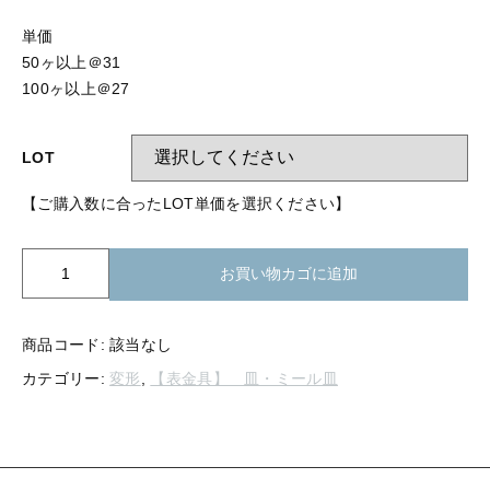
【留め金具】 指輪
【留め金具】 ブローチピン
単価
【留め金具】 イヤリング
50ヶ以上＠31
【留め金具】 丸カン・小判カン
100ヶ以上＠27
【留め金具】 クリップ・差込
【留め金具】 指輪
【留め金具】 マスク用クリップ
LOT
【留め金具】 ネクタイピン
【留め金具】 イヤリング
【ご購入数に合ったLOT単価を選択ください】
【留め金具】 蝶タック
【留め金具】 クリップ・差込
【留め金具】 タイタック
K20-
お買い物カゴに追加
628
【留め金具】 スライダー
変
【留め金具】 マスク用クリップ
形
商品コード:
該当なし
【留め金具】 ループタイ金具
皿
【留め金具】 ネクタイピン
カテゴリー:
変形
,
【表金具】 皿・ミール皿
三
【留め金具】 スカーフ留め
角
ミ
【留め金具】 蝶タック
【留め金具】 スティックピン
ー
ル
【留め金具】 帯留め