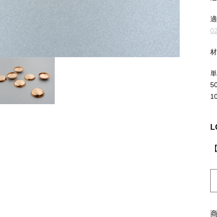
ッピングを続ける
カートを確認
0
5
1
L
K
0