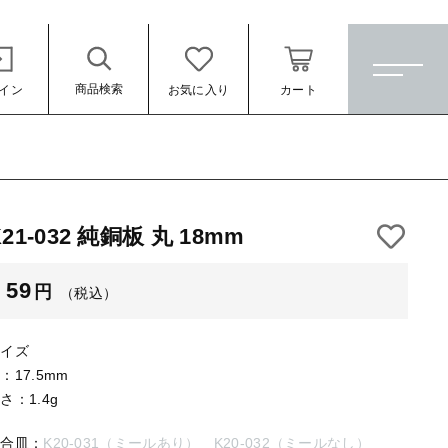
商品検索
イン
お気に入り
カート
ホーム
すべての商品
K21-032 純銅板 丸 18mm
★訳ありアウトレット★
（税込）
59
円
（税込）
【メッキ付】 製品
【メッキ付】 ブローチ台
サイズ
【はめこみパーツ】 銅板
：17.5mm
さ：1.4g
【はめこみパーツ】 アルミ板
ール
適合皿：
K20-031（ミールあり）
K20-032（ミールなし）