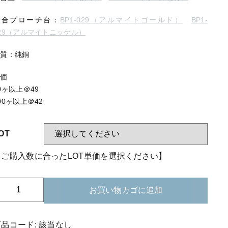
する
【はめこみパーツ】 アミ
適合ブローチ台：
BP1-029（アルマイトゴールド）
BP1-
【表金具】 皿・ミール皿
29
（アルマイトニッケル）
【表金具】 浅皿
材質：純銅
【表金具】 押皿・挽物
単価
【表金具】 4ッ爪
0ヶ以上＠49
00ヶ以上＠42
【表金具】 透かしパーツ
【表金具】 平板
OT
【表金具】 プレート
【ご購入数に合ったLOT単価を選択ください】
【留め金具】 ブローチピン
【留め金具】 丸カン・小判カン
21-
お買い物カゴに追加
32
【留め金具】 指輪
純
銅
商品コード:
該当なし
【留め金具】 イヤリング