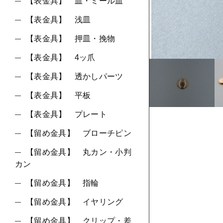
ショ
【表金具】 皿・ミール皿
【表金具】 浅皿
並び順
【表金具】 押皿・挽物
【表金具】 4ッ爪
【表金具】 透かしパーツ
【表金具】 平板
【表金具】 プレート
【留め金具】 ブローチピン
【留め金具】 丸カン・小判
カン
【留め金具】 指輪
【留め金具】 イヤリング
【留め金具】 クリップ・差