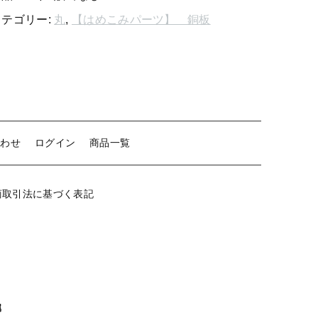
板
カテゴリー:
丸
,
【はめこみパーツ】 銅板
【留め金具】 クリップ・差込
丸
8mm
【留め金具】 マスク用クリップ
個
【留め金具】 ネクタイピン
【留め金具】 蝶タック
【留め金具】 タイタック
合わせ
ログイン
商品一覧
【留め金具】 スライダー
商取引法に基づく表記
【留め金具】 ループタイ金具
【留め金具】 スカーフ留め
【留め金具】 スティックピン
【留め金具】 帯留め
属
【留め金具】 紐止め・コの字