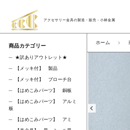
アクセサリー金具の製造・販売 - 小林金属
カートに商品を追
ホーム
商品カテゴリー
★訳ありアウトレット★
【メッキ付】 製品
K21
親カテゴリ
LOT
【メッキ付】 ブローチ台
数量
【はめこみパーツ】 銅板
【はめこみパーツ】 アルミ
板
価格帯
【はめこみパーツ】 アミ
～