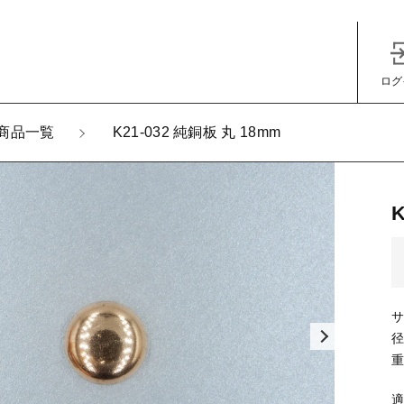
ログ
加しました
商品一覧
K21-032 純銅板 丸 18mm
-032 純銅板 丸 18mm
子カテゴリ
径
その他
重
在庫あり
セ