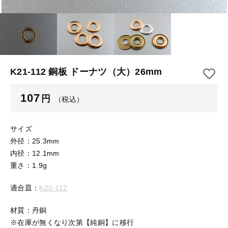
【はめこみパーツ】 アルミ板
【はめこみパーツ】 アミ
その他
【はめこみパーツ】 アミ
在庫あり
セール
【表金具】 皿・ミール皿
【表金具】 皿・ミール皿
並び順
【表金具】 浅皿
【表金具】 浅皿
K21-112 銅板 ドーナツ（大）26mm
【表金具】 押皿・挽物
【表金具】 押皿・挽物
107
円
（税込）
【表金具】 4ッ爪
【表金具】 4ッ爪
【表金具】 透かしパーツ
サイズ
外径：25.3mm
【表金具】 平板
【表金具】 透かしパーツ
内径：12.1mm
重さ：1.9g
【表金具】 プレート
【表金具】 平板
適合皿：
K20-112
【留め金具】 ブローチピン
【表金具】 プレート
【留め金具】 丸カン・小判カン
材質：丹銅
※在庫が無くなり次第【純銅】に移行