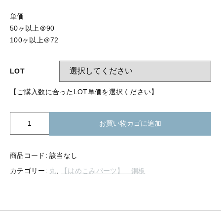
【留め金具】 指輪
【留め金具】 ブローチピン
単価
【留め金具】 イヤリング
50ヶ以上＠90
【留め金具】 丸カン・小判カン
100ヶ以上＠72
【留め金具】 クリップ・差込
【留め金具】 指輪
【留め金具】 マスク用クリップ
LOT
【留め金具】 ネクタイピン
【留め金具】 イヤリング
【ご購入数に合ったLOT単価を選択ください】
【留め金具】 蝶タック
【留め金具】 クリップ・差込
【留め金具】 タイタック
K21-
お買い物カゴに追加
112
【留め金具】 スライダー
銅
【留め金具】 マスク用クリップ
板
商品コード:
該当なし
【留め金具】 ループタイ金具
ド
【留め金具】 ネクタイピン
カテゴリー:
丸
,
【はめこみパーツ】 銅板
ー
【留め金具】 スカーフ留め
ナ
ツ
【留め金具】 蝶タック
【留め金具】 スティックピン
（大）
26mm
【留め金具】 帯留め