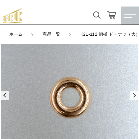
カートに商品を追加しました
キーワード検索
ログイン / 会員登録
ホーム
商品一覧
K21-112 銅板 ドーナツ（大
K21-112 銅板 ドーナツ（大）26mm
すべて
お気に入り
LOT
数量
こだわり検索
★訳ありアウトレット★
（税込）
親カテゴリ
【メッキ付】 製品
すべての商品
★訳ありアウトレット★
【メッキ付】 ブローチ台
子カテゴリ
ショッピングを続ける
【メッキ付】 製品
【はめこみパーツ】 銅板
【メッキ付】 ブローチ台
価格帯
カートを確認する
【はめこみパーツ】 アルミ板
【はめこみパーツ】 銅板
～