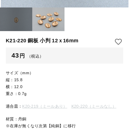
【はめこみパーツ】 アルミ板
【はめこみパーツ】 アミ
その他
【はめこみパーツ】 アミ
在庫あり
セール
【表金具】 皿・ミール皿
【表金具】 皿・ミール皿
並び順
【表金具】 浅皿
【表金具】 浅皿
K21-220 銅板 小判 12ｘ16mm
【表金具】 押皿・挽物
【表金具】 押皿・挽物
43
円
（税込）
【表金具】 4ッ爪
【表金具】 4ッ爪
【表金具】 透かしパーツ
サイズ（mm）
縦：15.8
【表金具】 平板
【表金具】 透かしパーツ
横：12.0
重さ：0.7g
【表金具】 プレート
【表金具】 平板
適合皿：
K20-219（ミールあり）
K20-220（ミールなし）
【留め金具】 ブローチピン
【表金具】 プレート
【留め金具】 丸カン・小判カン
材質：丹銅
※在庫が無くなり次第【純銅】に移行