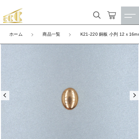
カートに商品を追加しました
キーワード検索
ログイン / 会員登録
ホーム
商品一覧
K21-220 銅板 小判 12ｘ16m
K21-220 銅板 小判 12ｘ16mm
すべて
お気に入り
LOT
数量
こだわり検索
★訳ありアウトレット★
（税込）
親カテゴリ
【メッキ付】 製品
すべての商品
★訳ありアウトレット★
【メッキ付】 ブローチ台
子カテゴリ
ショッピングを続ける
【メッキ付】 製品
【はめこみパーツ】 銅板
【メッキ付】 ブローチ台
価格帯
カートを確認する
【はめこみパーツ】 アルミ板
【はめこみパーツ】 銅板
～