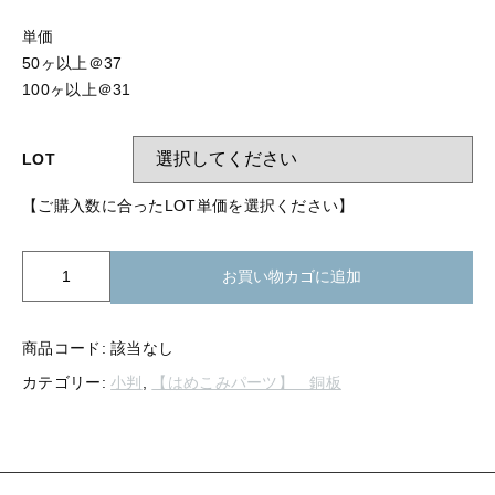
【留め金具】 指輪
【留め金具】 ブローチピン
単価
【留め金具】 イヤリング
50ヶ以上＠37
【留め金具】 丸カン・小判カン
100ヶ以上＠31
【留め金具】 クリップ・差込
【留め金具】 指輪
【留め金具】 マスク用クリップ
LOT
【留め金具】 ネクタイピン
【留め金具】 イヤリング
【ご購入数に合ったLOT単価を選択ください】
【留め金具】 蝶タック
【留め金具】 クリップ・差込
【留め金具】 タイタック
K21-
お買い物カゴに追加
220
【留め金具】 スライダー
銅
【留め金具】 マスク用クリップ
板
商品コード:
該当なし
【留め金具】 ループタイ金具
小
【留め金具】 ネクタイピン
カテゴリー:
小判
,
【はめこみパーツ】 銅板
判
【留め金具】 スカーフ留め
12
ｘ
【留め金具】 蝶タック
【留め金具】 スティックピン
16mm
個
【留め金具】 帯留め