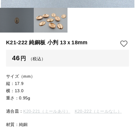
【はめこみパーツ】 アルミ板
【はめこみパーツ】 アミ
その他
【はめこみパーツ】 アミ
在庫あり
セール
【表金具】 皿・ミール皿
【表金具】 皿・ミール皿
並び順
【表金具】 浅皿
【表金具】 浅皿
K21-222 純銅板 小判 13ｘ18mm
【表金具】 押皿・挽物
【表金具】 押皿・挽物
46
円
（税込）
【表金具】 4ッ爪
【表金具】 4ッ爪
【表金具】 透かしパーツ
サイズ（mm）
縦：17.9
【表金具】 平板
【表金具】 透かしパーツ
横：13.0
重さ：0.95g
【表金具】 プレート
【表金具】 平板
適合皿：
K20-221（ミールあり）
K20-222（ミールなし）
【留め金具】 ブローチピン
【表金具】 プレート
【留め金具】 丸カン・小判カン
材質：純銅