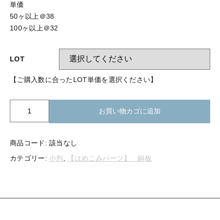
【留め金具】 指輪
単価
【留め金具】 ブローチピン
50ヶ以上＠38
【留め金具】 イヤリング
100ヶ以上＠32
【留め金具】 丸カン・小判カン
【留め金具】 クリップ・差込
LOT
【留め金具】 指輪
【留め金具】 マスク用クリップ
【ご購入数に合ったLOT単価を選択ください】
【留め金具】 ネクタイピン
【留め金具】 イヤリング
【留め金具】 蝶タック
K21-
お買い物カゴに追加
【留め金具】 クリップ・差込
222
【留め金具】 タイタック
純
【留め金具】 スライダー
銅
【留め金具】 マスク用クリップ
商品コード:
該当なし
板
カテゴリー:
小判
,
【はめこみパーツ】 銅板
【留め金具】 ループタイ金具
小
【留め金具】 ネクタイピン
判
【留め金具】 スカーフ留め
13
ｘ
【留め金具】 蝶タック
【留め金具】 スティックピン
18mm
個
【留め金具】 帯留め