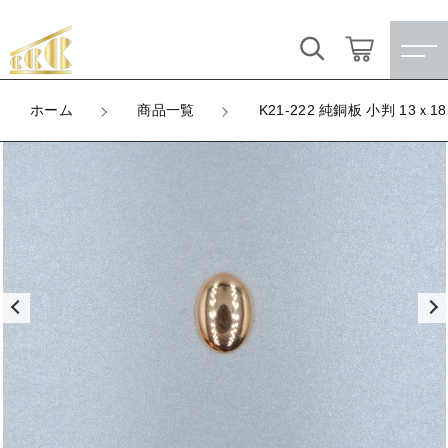
カートに商品を追加しました
キーワード検索
ログイン / 会員登録
ホーム
商品一覧
K21-222 純銅板 小判 13ｘ1
K21-222 純銅板 小判 13ｘ18mm
すべて
お気に入り
LOT
数量
こだわり検索
★訳ありアウトレット★
（税込）
親カテゴリ
【メッキ付】 製品
すべての商品
★訳ありアウトレット★
【メッキ付】 ブローチ台
子カテゴリ
ショッピングを続ける
【メッキ付】 製品
【はめこみパーツ】 銅板
【メッキ付】 ブローチ台
価格帯
カートを確認する
【はめこみパーツ】 アルミ板
【はめこみパーツ】 銅板
～