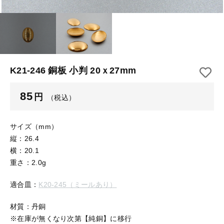
【はめこみパーツ】 アルミ板
【はめこみパーツ】 アミ
その他
【はめこみパーツ】 アミ
在庫あり
セール
【表金具】 皿・ミール皿
【表金具】 皿・ミール皿
並び順
【表金具】 浅皿
【表金具】 浅皿
K21-246 銅板 小判 20ｘ27mm
【表金具】 押皿・挽物
【表金具】 押皿・挽物
85
円
（税込）
【表金具】 4ッ爪
【表金具】 4ッ爪
【表金具】 透かしパーツ
サイズ（mm）
縦：26.4
【表金具】 平板
【表金具】 透かしパーツ
横：20.1
重さ：2.0g
【表金具】 プレート
【表金具】 平板
適合皿：
K20-245（ミールあり）
【留め金具】 ブローチピン
【表金具】 プレート
【留め金具】 丸カン・小判カン
材質：丹銅
※在庫が無くなり次第【純銅】に移行