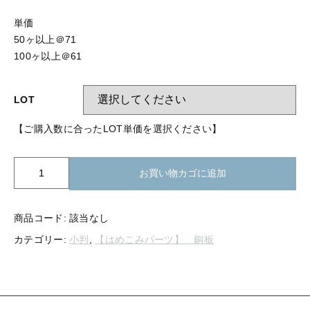
【留め金具】 指輪
【留め金具】 ブローチピン
単価
【留め金具】 イヤリング
50ヶ以上＠71
【留め金具】 丸カン・小判カン
100ヶ以上＠61
【留め金具】 クリップ・差込
【留め金具】 指輪
【留め金具】 マスク用クリップ
LOT
【留め金具】 ネクタイピン
【留め金具】 イヤリング
【ご購入数に合ったLOT単価を選択ください】
【留め金具】 蝶タック
【留め金具】 クリップ・差込
【留め金具】 タイタック
K21-
お買い物カゴに追加
246
【留め金具】 スライダー
銅
【留め金具】 マスク用クリップ
板
商品コード:
該当なし
【留め金具】 ループタイ金具
小
【留め金具】 ネクタイピン
カテゴリー:
小判
,
【はめこみパーツ】 銅板
判
【留め金具】 スカーフ留め
20
ｘ
【留め金具】 蝶タック
【留め金具】 スティックピン
27mm
個
【留め金具】 帯留め