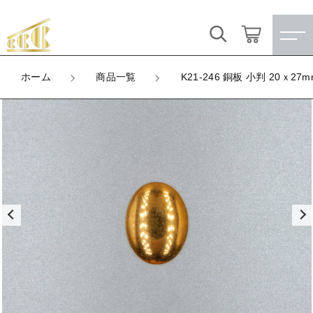
カートに商品を追加しました
キーワード検索
ログイン / 会員登録
ホーム
商品一覧
K21-246 銅板 小判 20ｘ27m
K21-246 銅板 小判 20ｘ27mm
すべて
お気に入り
LOT
数量
こだわり検索
★訳ありアウトレット★
（税込）
親カテゴリ
【メッキ付】 製品
すべての商品
★訳ありアウトレット★
【メッキ付】 ブローチ台
子カテゴリ
ショッピングを続ける
【メッキ付】 製品
【はめこみパーツ】 銅板
【メッキ付】 ブローチ台
価格帯
カートを確認する
【はめこみパーツ】 アルミ板
【はめこみパーツ】 銅板
～