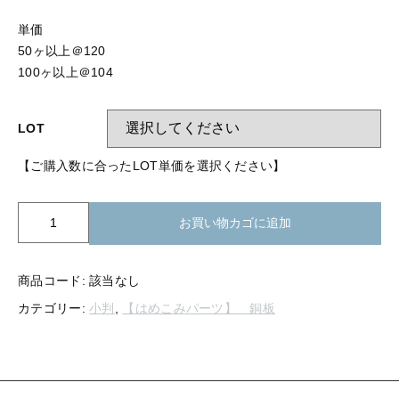
【留め金具】 指輪
【留め金具】 ブローチピン
単価
【留め金具】 イヤリング
50ヶ以上＠120
【留め金具】 丸カン・小判カン
100ヶ以上＠104
【留め金具】 クリップ・差込
【留め金具】 指輪
【留め金具】 マスク用クリップ
LOT
【留め金具】 ネクタイピン
【留め金具】 イヤリング
【ご購入数に合ったLOT単価を選択ください】
【留め金具】 蝶タック
【留め金具】 クリップ・差込
【留め金具】 タイタック
K21-
お買い物カゴに追加
252
【留め金具】 スライダー
銅
【留め金具】 マスク用クリップ
板
商品コード:
該当なし
【留め金具】 ループタイ金具
小
【留め金具】 ネクタイピン
カテゴリー:
小判
,
【はめこみパーツ】 銅板
判
【留め金具】 スカーフ留め
23
ｘ
【留め金具】 蝶タック
【留め金具】 スティックピン
50mm
個
【留め金具】 帯留め