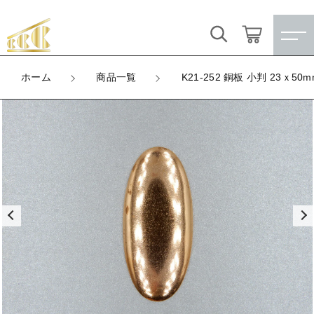
カートに商品を追加しました
キーワード検索
ログイン / 会員登録
ホーム
商品一覧
K21-252 銅板 小判 23ｘ50m
K21-252 銅板 小判 23ｘ50mm
すべて
お気に入り
LOT
数量
こだわり検索
★訳ありアウトレット★
（税込）
親カテゴリ
【メッキ付】 製品
すべての商品
★訳ありアウトレット★
【メッキ付】 ブローチ台
子カテゴリ
ショッピングを続ける
【メッキ付】 製品
【はめこみパーツ】 銅板
【メッキ付】 ブローチ台
価格帯
カートを確認する
【はめこみパーツ】 アルミ板
【はめこみパーツ】 銅板
～