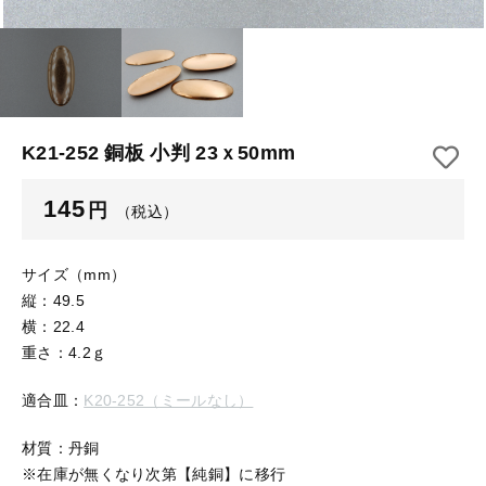
【はめこみパーツ】 アルミ板
【はめこみパーツ】 アミ
その他
【はめこみパーツ】 アミ
在庫あり
セール
【表金具】 皿・ミール皿
【表金具】 皿・ミール皿
並び順
【表金具】 浅皿
【表金具】 浅皿
K21-252 銅板 小判 23ｘ50mm
【表金具】 押皿・挽物
【表金具】 押皿・挽物
145
円
（税込）
【表金具】 4ッ爪
【表金具】 4ッ爪
【表金具】 透かしパーツ
サイズ（mm）
縦：49.5
【表金具】 平板
【表金具】 透かしパーツ
横：22.4
重さ：4.2ｇ
【表金具】 プレート
【表金具】 平板
適合皿：
K20-252（ミールなし）
【留め金具】 ブローチピン
【表金具】 プレート
【留め金具】 丸カン・小判カン
材質：丹銅
※在庫が無くなり次第【純銅】に移行