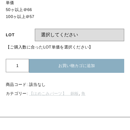
【留め金具】 指輪
単価
【留め金具】 ブローチピン
50ヶ以上＠66
【留め金具】 イヤリング
100ヶ以上＠57
【留め金具】 丸カン・小判カン
【留め金具】 クリップ・差込
LOT
【留め金具】 指輪
【留め金具】 マスク用クリップ
【ご購入数に合ったLOT単価を選択ください】
【留め金具】 ネクタイピン
【留め金具】 イヤリング
【留め金具】 蝶タック
K21-
お買い物カゴに追加
【留め金具】 クリップ・差込
472
【留め金具】 タイタック
銅
【留め金具】 スライダー
版
【留め金具】 マスク用クリップ
商品コード:
該当なし
角
カテゴリー:
【はめこみパーツ】 銅板
,
角
【留め金具】 ループタイ金具
21.5mm
【留め金具】 ネクタイピン
用
【留め金具】 スカーフ留め
個
【留め金具】 蝶タック
【留め金具】 スティックピン
【留め金具】 帯留め