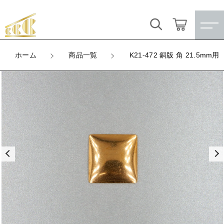
カートに商品を追加しました
キーワード検索
ログイン / 会員登録
ホーム
商品一覧
K21-472 銅版 角 21.5mm用
K21-472 銅版 角 21.5mm用
すべて
お気に入り
LOT
数量
こだわり検索
★訳ありアウトレット★
（税込）
親カテゴリ
【メッキ付】 製品
すべての商品
★訳ありアウトレット★
【メッキ付】 ブローチ台
子カテゴリ
ショッピングを続ける
【メッキ付】 製品
【はめこみパーツ】 銅板
【メッキ付】 ブローチ台
価格帯
カートを確認する
【はめこみパーツ】 アルミ板
【はめこみパーツ】 銅板
～