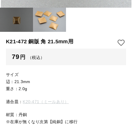
【はめこみパーツ】 アルミ板
【はめこみパーツ】 アミ
その他
【はめこみパーツ】 アミ
在庫あり
セール
【表金具】 皿・ミール皿
【表金具】 皿・ミール皿
並び順
【表金具】 浅皿
【表金具】 浅皿
K21-472 銅版 角 21.5mm用
【表金具】 押皿・挽物
【表金具】 押皿・挽物
79
円
（税込）
【表金具】 4ッ爪
【表金具】 4ッ爪
【表金具】 透かしパーツ
サイズ
辺：21.3mm
【表金具】 平板
【表金具】 透かしパーツ
重さ：2.0g
【表金具】 プレート
適合皿：
K20-471（ミールあり）
【表金具】 平板
【留め金具】 ブローチピン
材質：丹銅
【表金具】 プレート
【留め金具】 丸カン・小判カン
※在庫が無くなり次第【純銅】に移行