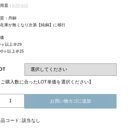
する
【はめこみパーツ】 アミ
適用皿：
K20-602
【表金具】 皿・ミール皿
材質：丹銅
【表金具】 浅皿
※在庫が無くなり次第【純銅】に移行
【表金具】 押皿・挽物
単価
0ヶ以上＠29
【表金具】 4ッ爪
00ヶ以上＠25
【表金具】 透かしパーツ
OT
【表金具】 平板
【表金具】 プレート
【ご購入数に合ったLOT単価を選択ください】
【留め金具】 ブローチピン
21-
お買い物カゴに追加
【留め金具】 丸カン・小判カン
02
銅
【留め金具】 指輪
板
商品コード:
該当なし
米
【留め金具】 イヤリング