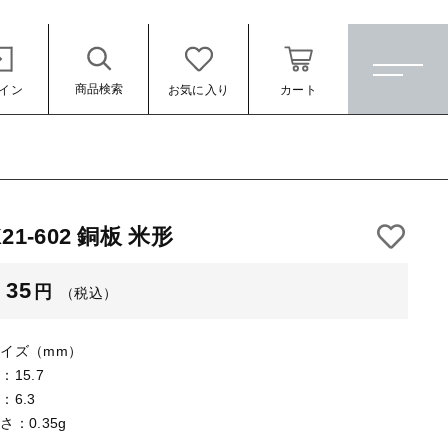
商品検索
イン
お気に入り
カート
ホーム
すべての商品
K21-602 銅板 米形
★訳ありアウトレット★
（税込）
35
円
（税込）
【メッキ付】 製品
【メッキ付】 ブローチ台
イズ（mm）
【はめこみパーツ】 銅板
：15.7
：6.3
【はめこみパーツ】 アルミ板
さ：0.35g
ール