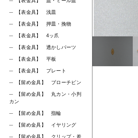
ショ
【表金具】 皿・ミール皿
【表金具】 浅皿
並び順
【表金具】 押皿・挽物
【表金具】 4ッ爪
【表金具】 透かしパーツ
【表金具】 平板
【表金具】 プレート
【留め金具】 ブローチピン
【留め金具】 丸カン・小判
カン
【留め金具】 指輪
【留め金具】 イヤリング
【留め金具】 クリップ・差