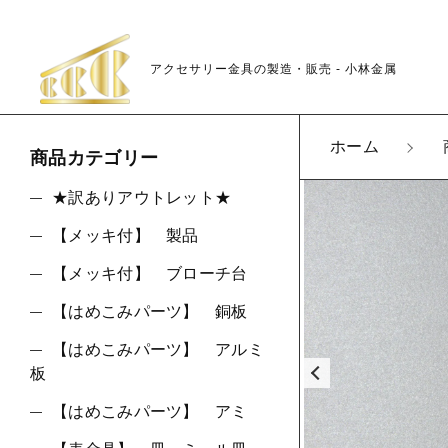
アクセサリー金具の製造・販売 - 小林金属
カートに商品を追
ホーム
商品カテゴリー
★訳ありアウトレット★
【メッキ付】 製品
K21
親カテゴリ
LOT
【メッキ付】 ブローチ台
数量
【はめこみパーツ】 銅板
【はめこみパーツ】 アルミ
板
価格帯
【はめこみパーツ】 アミ
～