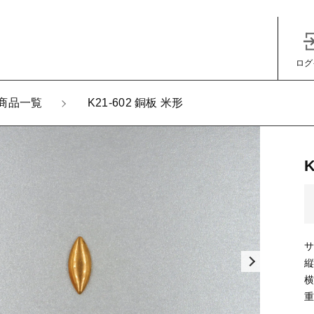
ログ
加しました
商品一覧
K21-602 銅板 米形
-602 銅板 米形
子カテゴリ
サ
縦
その他
横
重
在庫あり
セ