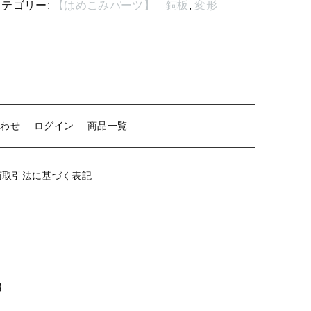
カテゴリー:
【はめこみパーツ】 銅板
,
変形
形
【留め金具】 クリップ・差込
個
【留め金具】 マスク用クリップ
【留め金具】 ネクタイピン
【留め金具】 蝶タック
合わせ
ログイン
商品一覧
【留め金具】 タイタック
【留め金具】 スライダー
商取引法に基づく表記
【留め金具】 ループタイ金具
【留め金具】 スカーフ留め
【留め金具】 スティックピン
【留め金具】 帯留め
属
【留め金具】 紐止め・コの字