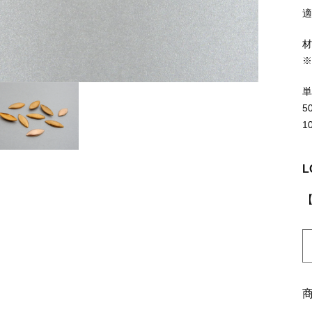
ッピングを続ける
カートを確認
5
1
L
K
6