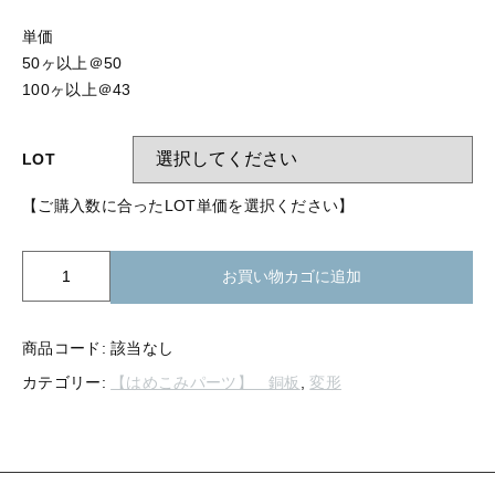
【留め金具】 指輪
【留め金具】 ブローチピン
単価
【留め金具】 イヤリング
50ヶ以上＠50
【留め金具】 丸カン・小判カン
100ヶ以上＠43
【留め金具】 クリップ・差込
【留め金具】 指輪
【留め金具】 マスク用クリップ
LOT
【留め金具】 ネクタイピン
【留め金具】 イヤリング
【ご購入数に合ったLOT単価を選択ください】
【留め金具】 蝶タック
【留め金具】 クリップ・差込
【留め金具】 タイタック
K21-
お買い物カゴに追加
629
【留め金具】 スライダー
銅
【留め金具】 マスク用クリップ
板
商品コード:
該当なし
【留め金具】 ループタイ金具
直
【留め金具】 ネクタイピン
カテゴリー:
【はめこみパーツ】 銅板
,
変形
角
【留め金具】 スカーフ留め
三
角
【留め金具】 蝶タック
【留め金具】 スティックピン
形
個
【留め金具】 帯留め