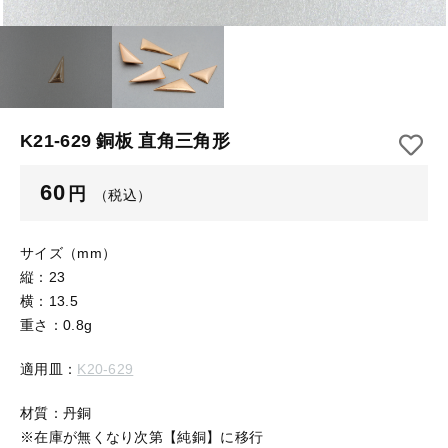
【はめこみパーツ】 アルミ板
【はめこみパーツ】 アミ
その他
【はめこみパーツ】 アミ
在庫あり
セール
【表金具】 皿・ミール皿
【表金具】 皿・ミール皿
並び順
【表金具】 浅皿
【表金具】 浅皿
K21-629 銅板 直角三角形
【表金具】 押皿・挽物
【表金具】 押皿・挽物
60
円
（税込）
【表金具】 4ッ爪
【表金具】 4ッ爪
【表金具】 透かしパーツ
サイズ（mm）
縦：23
【表金具】 平板
【表金具】 透かしパーツ
横：13.5
重さ：0.8g
【表金具】 プレート
【表金具】 平板
適用皿：
K20-629
【留め金具】 ブローチピン
【表金具】 プレート
【留め金具】 丸カン・小判カン
材質：丹銅
※在庫が無くなり次第【純銅】に移行