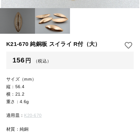
【はめこみパーツ】 アルミ板
【はめこみパーツ】 アミ
その他
【はめこみパーツ】 アミ
在庫あり
セール
【表金具】 皿・ミール皿
【表金具】 皿・ミール皿
並び順
【表金具】 浅皿
【表金具】 浅皿
K21-670 純銅板 スイライ R付（大）
【表金具】 押皿・挽物
【表金具】 押皿・挽物
156
円
（税込）
【表金具】 4ッ爪
【表金具】 4ッ爪
【表金具】 透かしパーツ
サイズ（mm）
縦：56.4
【表金具】 平板
【表金具】 透かしパーツ
横：21.2
重さ：4.6g
【表金具】 プレート
【表金具】 平板
適用皿：
K20-670
【留め金具】 ブローチピン
【表金具】 プレート
【留め金具】 丸カン・小判カン
材質：純銅