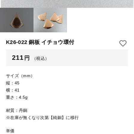
【はめこみパーツ】 アルミ板
【はめこみパーツ】 アミ
その他
【はめこみパーツ】 アミ
在庫あり
セール
【表金具】 皿・ミール皿
【表金具】 皿・ミール皿
並び順
【表金具】 浅皿
【表金具】 浅皿
K26-022 銅板 イチョウ環付
【表金具】 押皿・挽物
【表金具】 押皿・挽物
211
円
（税込）
【表金具】 4ッ爪
【表金具】 4ッ爪
【表金具】 透かしパーツ
サイズ（mm）
縦：45
【表金具】 平板
【表金具】 透かしパーツ
横：41
重さ：4.5g
【表金具】 プレート
【表金具】 平板
材質：丹銅
【留め金具】 ブローチピン
※在庫が無くなり次第【純銅】に移行
【表金具】 プレート
【留め金具】 丸カン・小判カン
単価