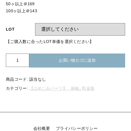
【留め金具】 指輪
50ヶ以上＠169
【留め金具】 ブローチピン
100ヶ以上＠143
【留め金具】 イヤリング
【留め金具】 丸カン・小判カン
【留め金具】 クリップ・差込
LOT
【留め金具】 指輪
【留め金具】 マスク用クリップ
【ご購入数に合ったLOT単価を選択ください】
【留め金具】 ネクタイピン
【留め金具】 イヤリング
K26-
【留め金具】 蝶タック
お買い物カゴに追加
022
【留め金具】 クリップ・差込
銅
【留め金具】 タイタック
板
商品コード:
該当なし
【留め金具】 スライダー
イ
【留め金具】 マスク用クリップ
カテゴリー:
【はめこみパーツ】 銅板
,
彫金版
チ
【留め金具】 ループタイ金具
ョ
【留め金具】 ネクタイピン
ウ
【留め金具】 スカーフ留め
環
付
【留め金具】 蝶タック
【留め金具】 スティックピン
個
会社概要
プライバシーポリシー
【留め金具】 帯留め