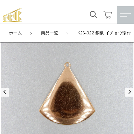
カートに商品を追加しました
キーワード検索
ログイン / 会員登録
ホーム
商品一覧
K26-022 銅板 イチョウ環付
K26-022 銅板 イチョウ環付
すべて
お気に入り
LOT
数量
こだわり検索
★訳ありアウトレット★
（税込）
親カテゴリ
【メッキ付】 製品
すべての商品
★訳ありアウトレット★
【メッキ付】 ブローチ台
子カテゴリ
ショッピングを続ける
【メッキ付】 製品
【はめこみパーツ】 銅板
【メッキ付】 ブローチ台
価格帯
カートを確認する
【はめこみパーツ】 アルミ板
【はめこみパーツ】 銅板
～